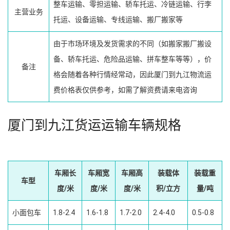
整车运输、零担运输、轿车托运、冷链运输、行李
主营业务
托运、设备运输、专线运输、搬厂搬家等
由于市场环境及发货需求的不同（如搬家搬厂搬设
备、轿车托运、危险品运输、拼车整车等等），价
备注
格会随着各种行情经常动，因此厦门到九江物流运
费价格表仅供参考，如需了解资费请来电咨询
厦门到九江货运运输车辆规格
车厢长
车厢宽
车厢高
装载体
装载重
车型
度/米
度/米
度/米
积/立方
量/吨
小面包车
1.8-2.4
1.6-1.8
1.7-2.0
2.4-4.0
0.5-0.8