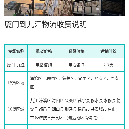
厦门到九江物流收费说明
专线名称
重货价格
轻货价格
运输时效
厦门-九江
电话咨询
电话咨询
2-7天
海沧区、思明区、集美区、湖里区、翔安区、同安
取货区域
区、
九江
濂溪区
浔阳区
柴桑区
武宁县
修水县
永修县
德
送货区域
安县
都昌县
湖口县
彭泽县
瑞昌市
共青城市
庐山
市
经济技术开发区
（偏远地区请咨询）