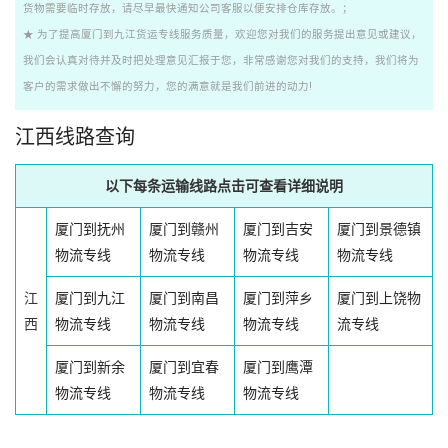
货物需要临时存放，请尽早最快通知公司客服以便安排仓库存放。；
★ 为了提高厦门到九江货运专线服务质量，欢迎您对我们的服务提出意见或建议，
我们会认真对待并及时把处理意见汇报于您，非常感谢您对我们的支持，我们将为
客户的需求做出不懈的努力，您的满意就是我们前进的动力!
江西线路查询
以下每条运输线路点击可查看详细说明
厦门到抚州
厦门到赣州
厦门到吉安
厦门到景德镇
物流专线
物流专线
物流专线
物流专线
江
厦门到九江
厦门到南昌
厦门到萍乡
厦门到上饶物
西
物流专线
物流专线
物流专线
流专线
厦门到新余
厦门到宜春
厦门到鹰潭
物流专线
物流专线
物流专线