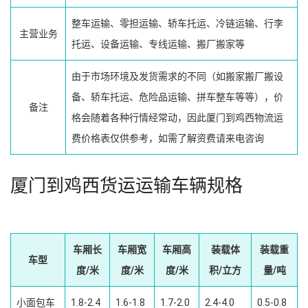
整车运输、零担运输、轿车托运、冷链运输、行李
主营业务
托运、设备运输、专线运输、搬厂搬家等
由于市场环境及发货需求的不同（如搬家搬厂搬设
备、轿车托运、危险品运输、拼车整车等等），价
备注
格会随着各种行情经常动，因此厦门到鸡西物流运
费价格表仅供参考，如需了解资费请来电咨询
厦门到鸡西货运运输车辆规格
车厢长
车厢宽
车厢高
装载体
装载重
车型
度/米
度/米
度/米
积/立方
量/吨
小面包车
1.8-2.4
1.6-1.8
1.7-2.0
2.4-4.0
0.5-0.8