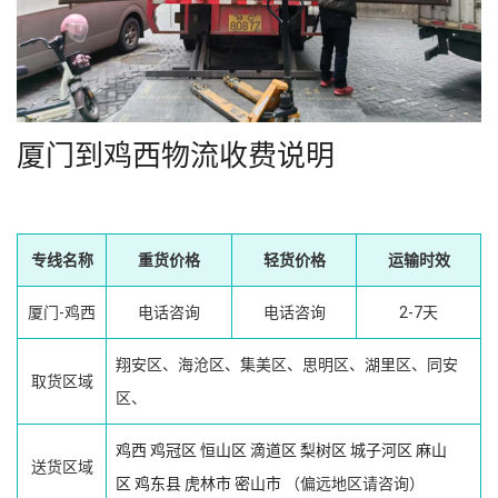
厦门到鸡西物流收费说明
专线名称
重货价格
轻货价格
运输时效
厦门-鸡西
电话咨询
电话咨询
2-7天
翔安区、海沧区、集美区、思明区、湖里区、同安
取货区域
区、
鸡西
鸡冠区
恒山区
滴道区
梨树区
城子河区
麻山
送货区域
区
鸡东县
虎林市
密山市
（偏远地区请咨询）