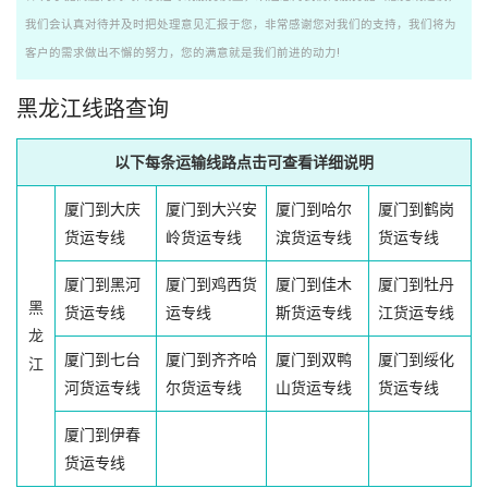
我们会认真对待并及时把处理意见汇报于您，非常感谢您对我们的支持，我们将为
客户的需求做出不懈的努力，您的满意就是我们前进的动力!
黑龙江线路查询
以下每条运输线路点击可查看详细说明
厦门到大庆
厦门到大兴安
厦门到哈尔
厦门到鹤岗
货运专线
岭货运专线
滨货运专线
货运专线
厦门到黑河
厦门到鸡西货
厦门到佳木
厦门到牡丹
黑
货运专线
运专线
斯货运专线
江货运专线
龙
厦门到七台
厦门到齐齐哈
厦门到双鸭
厦门到绥化
江
河货运专线
尔货运专线
山货运专线
货运专线
厦门到伊春
货运专线