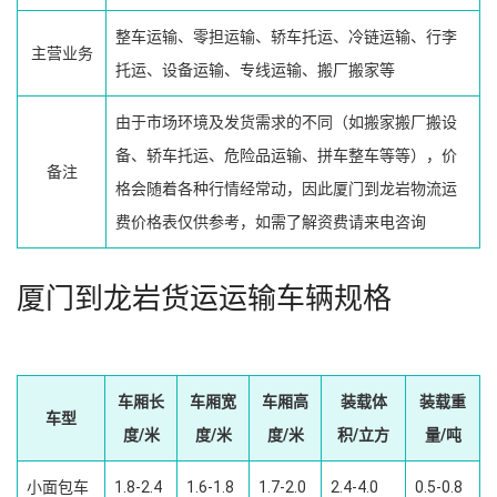
整车运输、零担运输、轿车托运、冷链运输、行李
主营业务
托运、设备运输、专线运输、搬厂搬家等
由于市场环境及发货需求的不同（如搬家搬厂搬设
备、轿车托运、危险品运输、拼车整车等等），价
备注
格会随着各种行情经常动，因此厦门到龙岩物流运
费价格表仅供参考，如需了解资费请来电咨询
厦门到龙岩货运运输车辆规格
车厢长
车厢宽
车厢高
装载体
装载重
车型
度/米
度/米
度/米
积/立方
量/吨
小面包车
1.8-2.4
1.6-1.8
1.7-2.0
2.4-4.0
0.5-0.8