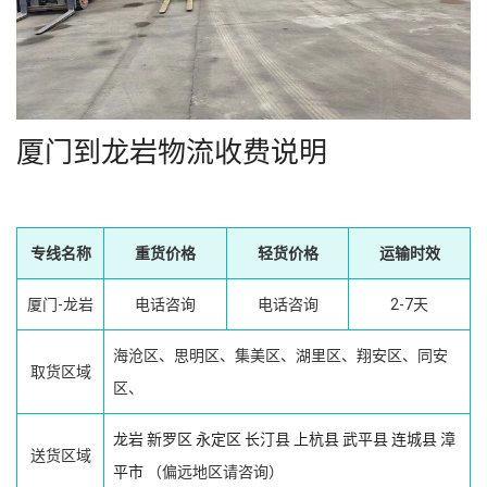
厦门到龙岩物流收费说明
专线名称
重货价格
轻货价格
运输时效
厦门-龙岩
电话咨询
电话咨询
2-7天
海沧区、思明区、集美区、湖里区、翔安区、同安
取货区域
区、
龙岩
新罗区
永定区
长汀县
上杭县
武平县
连城县
漳
送货区域
平市
（偏远地区请咨询）