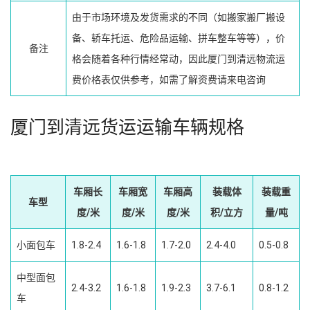
由于市场环境及发货需求的不同（如搬家搬厂搬设
备、轿车托运、危险品运输、拼车整车等等），价
备注
格会随着各种行情经常动，因此厦门到清远物流运
费价格表仅供参考，如需了解资费请来电咨询
厦门到清远货运运输车辆规格
车厢长
车厢宽
车厢高
装载体
装载重
车型
度/米
度/米
度/米
积/立方
量/吨
小面包车
1.8-2.4
1.6-1.8
1.7-2.0
2.4-4.0
0.5-0.8
中型面包
2.4-3.2
1.6-1.8
1.9-2.3
3.7-6.1
0.8-1.2
车