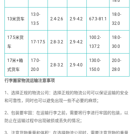
18.0
13.0-
18.0-
13米货车
2.4-2.6
2.9-4.2
67.3-81.1
13.5
32.0
17.5米货
100.2-
18.0-
17-17.5
2.8-3.2
2.9-4.2
车
137.2
30.0
17米+箱
17.0-
130.0-
20.0-
2.8-3.2
2.9-4.0
式货车
20.0
150.0
28.0
行李搬家物流运输注意事项
1、选择正规的物流公司：选择正规的物流公司可以保证运输的安全
和可靠性，同时也可以避免出现一些不必要的麻烦；
2、包装要牢固：在运输行李之前，需要将行李进行牢固的包装，以
防止在运输过程中出现破损或丢失的情况；
3、注意货物重量和体积：在选择物流公司时，需要注意货物的重量