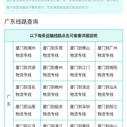
我们会认真对待并及时把处理意见汇报于您，非常感谢您对我们的支持，我们将为
客户的需求做出不懈的努力，您的满意就是我们前进的动力!
广东线路查询
以下每条运输线路点击可查看详细说明
厦门到潮州
厦门到东莞
厦门到佛山
厦门到广州
物流专线
物流专线
物流专线
物流专线
厦门到河源
厦门到惠州
厦门到江门
厦门到揭阳
物流专线
物流专线
物流专线
物流专线
厦门到茂名
厦门到梅州
厦门到清远
厦门到汕头
物流专线
物流专线
物流专线
物流专线
广
东
厦门到汕尾
厦门到韶关
厦门到深圳
厦门到阳江
物流专线
物流专线
物流专线
物流专线
厦门到云浮
厦门到湛江
厦门到肇庆
厦门到中山