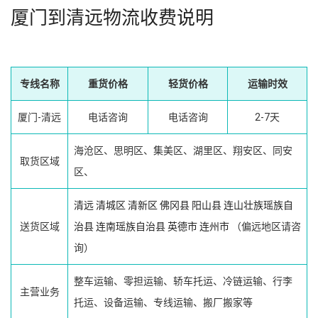
厦门到清远物流收费说明
专线名称
重货价格
轻货价格
运输时效
厦门-清远
电话咨询
电话咨询
2-7天
海沧区、思明区、集美区、湖里区、翔安区、同安
取货区域
区、
清远
清城区
清新区
佛冈县
阳山县
连山壮族瑶族自
送货区域
治县
连南瑶族自治县
英德市
连州市
（偏远地区请咨
询）
整车运输、零担运输、轿车托运、冷链运输、行李
主营业务
托运、设备运输、专线运输、搬厂搬家等