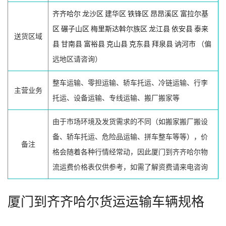
齐齐哈尔
龙沙区
建华区
铁锋区
昂昂溪区
富拉尔基
区
碾子山区
梅里斯达斡尔族区
龙江县
依安县
泰来
送货区域
县
甘南县
富裕县
克山县
克东县
拜泉县
讷河市
（偏
远地区请咨询）
整车运输、零担运输、轿车托运、冷链运输、行李
主营业务
托运、设备运输、专线运输、搬厂搬家等
由于市场环境及发货需求的不同（如搬家搬厂搬设
备、轿车托运、危险品运输、拼车整车等等），价
备注
格会随着各种行情经常动，因此厦门到齐齐哈尔物
流运费价格表仅供参考，如需了解资费请来电咨询
厦门到齐齐哈尔货运运输车辆规格