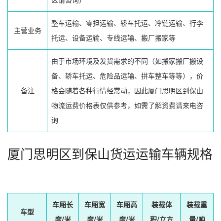
区请咨询）
整车运输、零担运输、轿车托运、冷链运输、行李
主营业务
托运、设备运输、专线运输、搬厂搬家等
由于市场环境及发货需求的不同（如搬家搬厂搬设
备、轿车托运、危险品运输、拼车整车等等），价
备注
格会随着各种行情经常动，因此厦门思明区到保山
物流运费价格表仅供参考，如需了解资费请来电咨
询
厦门思明区到保山货运运输车辆规格
车厢长
车厢宽
车厢高
装载体
装载重
车型
度/米
度/米
度/米
积/立方
量/吨