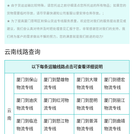
★ 由于货运运输比较特殊，请您托运之前仔细清点您所托运的所有物品；如果您的
货物需要临时存放，请尽早最快通知公司客服以便安排仓库存放。；
★ 为了提高厦门思明区到保山货运专线服务质量，欢迎您对我们的服务提出意见或
建议，我们会认真对待并及时把处理意见汇报于您，非常感谢您对我们的支持，我
们将为客户的需求做出不懈的努力，您的满意就是我们前进的动力!
云南线路查询
以下每条运输线路点击可查看详细说明
厦门到保山
厦门到楚雄物
厦门到大理
厦门到德宏
物流专线
流专线
物流专线
物流专线
厦门到迪庆
厦门到红河物
厦门到昆明
厦门到丽江
物流专线
流专线
物流专线
物流专线
云
南
厦门到临沧
厦门到怒江物
厦门到普洱
厦门到曲靖
物流专线
流专线
物流专线
物流专线