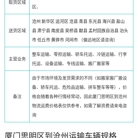
取货区域
区、
沧州
新华区
运河区
沧县
青县
东光县
海兴县
盐山
送货区域
县
肃宁县
南皮县
吴桥县
献县
孟村回族自治县
泊头
市
任丘市
黄骅市
河间市
（偏远地区请咨询）
整车运输、零担运输、轿车托运、冷链运输、行李
主营业务
托运、设备运输、专线运输、搬厂搬家等
由于市场环境及发货需求的不同（如搬家搬厂搬设
备、轿车托运、危险品运输、拼车整车等等），价
备注
格会随着各种行情经常动，因此厦门思明区到沧州
物流运费价格表仅供参考，如需了解资费请来电咨
询
厦门思明区到沧州运输车辆规格