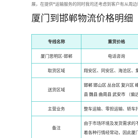
展，在提供*运输服务的同时我司还考虑到客户有从周边
厦门到邯郸物流价格明细
专线名称
重货价格
厦门思明区-邯郸
电话咨询
取货区域
翔安区、同安区、海沧区、
邯郸
邯山区
丛台区
复兴区
送货区域
县
魏县
曲周县
武安市
（偏
主营业务
整车运输、零担运输、轿车
由于市场环境及发货需求的
备注
着各种行情经常动，因此厦