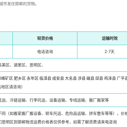
城市发往邯郸的货物。
轻货价格
运输时效
电话咨询
2-7天
集美区、湖里区、思明区、
峰峰矿区
肥乡区
永年区
临漳县
成安县
大名县
涉县
磁县
邱县
鸡泽县
广平
远地区请咨询）
托运、冷链运输、行李托运、设备运输、专线运输、搬厂搬家等
不同（如搬家搬厂搬设备、轿车托运、危险品运输、拼车整车等等），价
门思明区到邯郸物流运费价格表仅供参考，如需了解资费请来电咨询