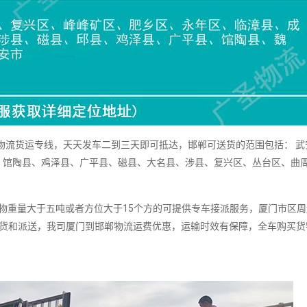
物流货运专线，天天发车二到三天即可抵达，邯郸可送货的范围包括： 武
、馆陶县、鸡泽县、广平县、磁县、大名县、涉县、复兴区、丛台区、曲
重量大于五吨或者方位大于15个方的可提供专车接派服务，厦门市区周
提货和派送，我司厦门到邯郸物流运费优惠，运输时效有保障，全车购买货