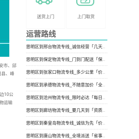
送货上门
上门取货
运营路线
思明区到邢台物流专线_诚信经营「几天到达」
思明区到保定物流专线_门到门配送「保证时效」
安市、邱
思明区到张家口物流专线_多少公里「价格透明」
周县、峰
思明区到承德物流专线_不随意加价「全程定位」
边10公
思明区到沧州物流专线_限时必达「每日发车」
物运输
思明区到廊坊物流专线_要几天到「资质齐全」
思明区到秦皇岛物流专线_诚信为先「价格实惠」
思明区到唐山物流专线_全境派送「省事省心」