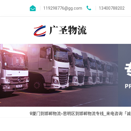
119298776@gg.com
13400788202
厦门到邯郸物流
»
思明区到邯郸物流专线_来电咨询「