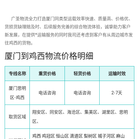
广圣物流全力打造厦门同类型运载效率快速、质量高、价格优、
货损货缺理赔及时、后续服务完善的综合物流体验，诚挚助力客户
新发展，在提供*运输服务的同时我司还考虑到客户有从周边城市发
往鸡西的货物。
厦门到鸡西物流价格明细
专线名称
重货价格
轻货价格
运输时效
厦门思明
电话咨询
电话咨询
2-7天
区-鸡西
翔安区、同安区、海沧区、集美区、湖里区、思明
取货区域
区、
鸡西
鸡冠区
恒山区
滴道区
梨树区
城子河区
麻山