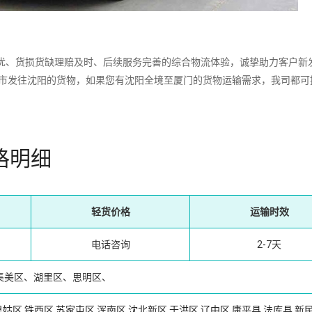
、货损货缺理赔及时、后续服务完善的综合物流体验，诚挚助力客户新
城市发往沈阳的货物，如果您有沈阳全境至厦门的货物运输需求，我司都可
格明细
轻货价格
运输时效
电话咨询
2-7天
集美区、湖里区、思明区、
皇姑区
铁西区
苏家屯区
浑南区
沈北新区
于洪区
辽中区
康平县
法库县
新