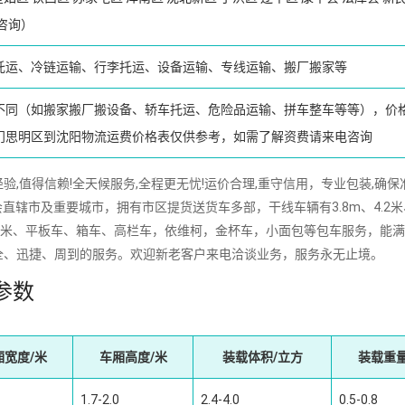
咨询）
托运、冷链运输、行李托运、设备运输、专线运输、搬厂搬家等
不同（如搬家搬厂搬设备、轿车托运、危险品运输、拼车整车等等），价
门思明区到沈阳物流运费价格表仅供参考，如需了解资费请来电咨询
,值得信赖!全天候服务,全程更无忧!运价合理,重守信用，专业包装,确保
直辖市及重要城市，拥有市区提货送货车多部，干线车辆有3.8m、4.2米
16m、17.5米、平板车、箱车、高栏车，依维柯，金杯车，小面包等包车服务，能
全、迅捷、周到的服务。欢迎新老客户来电洽谈业务，服务永无止境。
参数
厢宽度/米
车厢高度/米
装载体积/立方
装载重量
1.7-2.0
2.4-4.0
0.5-0.8