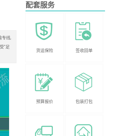
配套服务
专线,
受"足
货运保险
签收回单
预算报价
包装打包