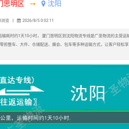
门思明区
➙
沈阳
0浏览 |
2026/8/5 0:02:11
输耗时约1天10小时， 厦门思明区到沈阳物流专线是广圣物流的主营运输
零担整车、大件、仓储配送、展会、包车等多种运输方式，让客户轻松享