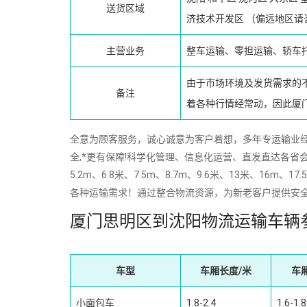
送货区域
济技术开发区
（偏远地区请
主营业务
整车运输、零担运输、轿车
由于市场环境及发货需求的
备注
着各种行情经常动，因此厦
全意为顾客服务，诚心诚意为客户着想，多年专运输业经验
全,*更有保障!科学化管理、信息化运营、直发直达各省会
5.2m、6.8米、7.5m、8.7m、9.6米、13米、
各种运输需求！通过整合物流资源，为新老客户提供安
厦门思明区到沈阳物流运输车辆
车型
车厢长度/米
车
小面包车
1.8-2.4
1.6-1.8