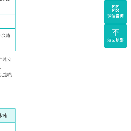
微信咨询
格会随
返回顶部
准时,安
、
满足您的
/吨