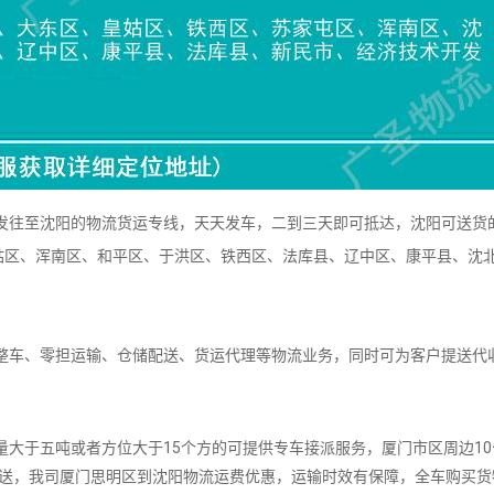
往至沈阳的物流货运专线，天天发车，二到三天即可抵达，沈阳可送货
姑区、浑南区、和平区、于洪区、铁西区、法库县、辽中区、康平县、沈
车、零担运输、仓储配送、货运代理等物流业务，同时可为客户提送代
。
大于五吨或者方位大于15个方的可提供专车接派服务，厦门市区周边10
派送，我司厦门思明区到沈阳物流运费优惠，运输时效有保障，全车购买货