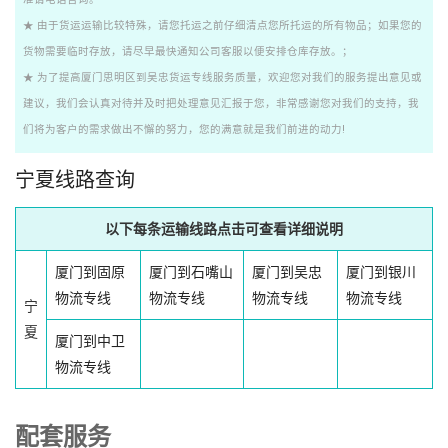
★ 由于货运运输比较特殊，请您托运之前仔细清点您所托运的所有物品；如果您的
货物需要临时存放，请尽早最快通知公司客服以便安排仓库存放。；
★ 为了提高厦门思明区到吴忠货运专线服务质量，欢迎您对我们的服务提出意见或
建议，我们会认真对待并及时把处理意见汇报于您，非常感谢您对我们的支持，我
们将为客户的需求做出不懈的努力，您的满意就是我们前进的动力!
宁夏线路查询
以下每条运输线路点击可查看详细说明
厦门到固原
厦门到石嘴山
厦门到吴忠
厦门到银川
物流专线
物流专线
物流专线
物流专线
宁
夏
厦门到中卫
物流专线
配套服务