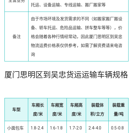
主营业务
托运、设备运输、专线运输、搬厂搬家等
由于市场环境及发货需求的不同（如搬家搬厂搬设
备、轿车托运、危险品运输、拼车整车等等），价
备注
格会随着各种行情经常动，因此厦门思明区到吴忠
物流运费价格表仅供参考，如需了解资费请来电咨
询
厦门思明区到吴忠货运运输车辆规格
车厢长
车厢宽
车厢高
装载体
装载重
车型
度/米
度/米
度/米
积/立方
量/吨
小面包车
1.8-2.4
1.6-1.8
1.7-2.0
2.4-4.0
0.5-0.8