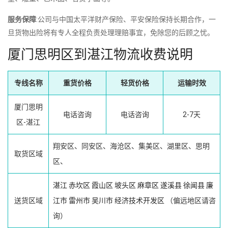
服务保障
:公司与中国太平洋财产保险、平安保险保持长期合作，一
旦货物出险将有专人全程负责处理理赔事宜，免除您的后顾之忧。
厦门思明区到湛江物流收费说明
专线名称
重货价格
轻货价格
运输时效
厦门思明
电话咨询
电话咨询
2-7天
区-湛江
翔安区、同安区、海沧区、集美区、湖里区、思明
取货区域
区、
湛江
赤坎区
霞山区
坡头区
麻章区
遂溪县
徐闻县
廉
送货区域
江市
雷州市
吴川市
经济技术开发区
（偏远地区请咨
询）