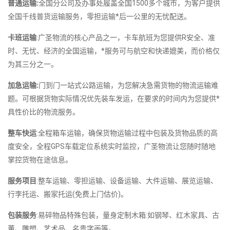
普通运输:
全国分公司及办事处履盖全国1500多个城市，为客户提供
全国千线普货运输服务，零担运输*后一公里的无忧配送。
卡班运输
:广圣物流的核心产品之一，卡车航班为您提供R安全、准
时、无忧、经济的全国运输，*服务可与航空和快递媲美，而价格仅
为其三分之一。
加急运输:
门到门一站式公路运输，为您解决急需货物的物流运输难
题。可根据货物实际情况优先装车发运，在要求的时间内为您提供*
具性价比的物流服务。
整车快运
:全程箱车运输，确保货物运输过程中包装及货物品质的高
度安全，全程GPS车载定位系统实时监控，广圣物流让您随时随地
掌控货物在途信息。
服务项目
:整车运输、零担运输、设备运输、大件运输、展览运输、
行李托运、搬家托运(免费上门估价)。
包装服务
:易碎物品特殊包装，量身定制木箱:如钢琴、红木家具、古
董、雕塑、艺术品、名贵字画等。