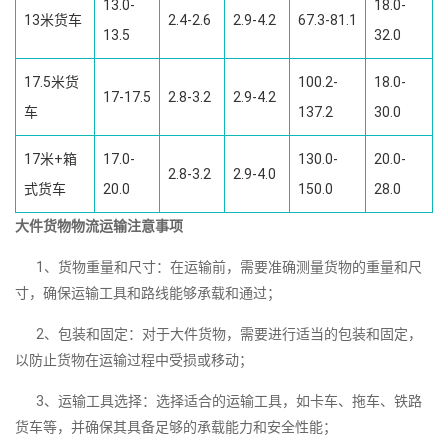
13.0-
18.0-
13米货车
2.4-2.6
2.9-4.2
67.3-81.1
13.5
32.0
17.5米货
100.2-
18.0-
17-17.5
2.8-3.2
2.9-4.2
车
137.2
30.0
17米+箱
17.0-
130.0-
20.0-
2.8-3.2
2.9-4.0
式货车
20.0
150.0
28.0
大件货物物流运输注意事项
1、货物重量和尺寸：在运输前，需要准确测量货物的重量和尺
寸，确保运输工具和路线能够承载和通过；
2、包装和固定：对于大件货物，需要进行适当的包装和固定，
以防止货物在运输过程中受损或移动；
3、运输工具选择：选择适合的运输工具，如卡车、拖车、铁路
货车等，并确保其具备足够的承载能力和安全性能；