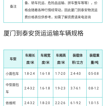
备、轿车托运、危险品运输、拼车整车等等），价
备注
格会随着各种行情经常动，因此厦门到泰安物流运
费价格表仅供参考，如需了解资费请来电咨询
厦门到泰安货运运输车辆规格
车厢长
车厢宽
车厢高
装载体
装载重
车型
度/米
度/米
度/米
积/立方
量/吨
小面包车
1.8-2.4
1.6-1.8
1.7-2.0
2.4-4.0
0.5-0.8
中型面包
2.4-3.2
1.6-1.8
1.9-2.3
3.7-6.1
0.8-1.2
车
依维柯
2.4-3.2
1.8-2.0
2.2-2.6
6.1-9.2
1.0-1.5