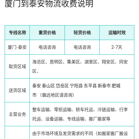
厦门到泰安物流收费说明
专线名称
重货价格
轻货价格
运输时效
厦门-泰安
电话咨询
电话咨询
2-7天
海沧区、思明区、集美区、湖里区、翔安区、同安
取货区域
区、
泰安
泰山区
岱岳区
宁阳县
东平县
新泰市
肥城
送货区域
市
（偏远地区请咨询）
整车运输、零担运输、轿车托运、冷链运输、行李
主营业务
托运、设备运输、专线运输、搬厂搬家等
由于市场环境及发货需求的不同（如搬家搬厂搬设