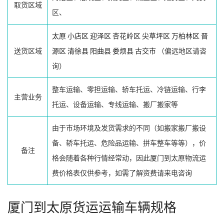
取货区域
区、
太原
小店区
迎泽区
杏花岭区
尖草坪区
万柏林区
晋
送货区域
源区
清徐县
阳曲县
娄烦县
古交市
（偏远地区请咨
询）
整车运输、零担运输、轿车托运、冷链运输、行李
主营业务
托运、设备运输、专线运输、搬厂搬家等
由于市场环境及发货需求的不同（如搬家搬厂搬设
备、轿车托运、危险品运输、拼车整车等等），价
备注
格会随着各种行情经常动，因此厦门到太原物流运
费价格表仅供参考，如需了解资费请来电咨询
厦门到太原货运运输车辆规格