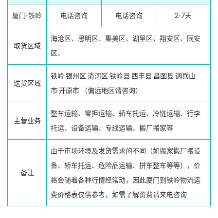
厦门-铁岭
电话咨询
电话咨询
2-7天
海沧区、思明区、集美区、湖里区、翔安区、同安
取货区域
区、
铁岭
银州区
清河区
铁岭县
西丰县
昌图县
调兵山
送货区域
市
开原市
（偏远地区请咨询）
整车运输、零担运输、轿车托运、冷链运输、行李
主营业务
托运、设备运输、专线运输、搬厂搬家等
由于市场环境及发货需求的不同（如搬家搬厂搬设
备、轿车托运、危险品运输、拼车整车等等），价
备注
格会随着各种行情经常动，因此厦门到铁岭物流运
费价格表仅供参考，如需了解资费请来电咨询