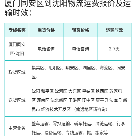
厦门同安区到沈阳物流运费报价及运
输时效：
专线名称
重货价格
轻货价格
运输时效
厦门同安
电话咨询
电话咨询
2-7天
区-沈阳
集美区、思明区、翔安区、湖里区、海沧区、同安
取货区域
区、
沈阳
和平区
沈河区
大东区
皇姑区
铁西区
苏家屯
送货区域
区
浑南区
沈北新区
于洪区
辽中区
康平县
法库县
新
民市
经济技术开发区
（偏远地区请咨询）
整车运输、零担运输、轿车托运、冷链运输、行李
主营业务
托运、设备运输、专线运输、搬厂搬家等