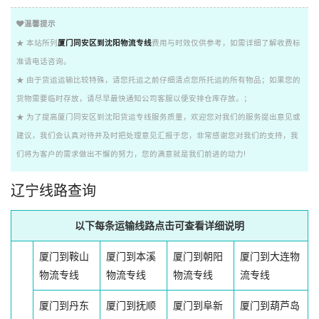
温馨提示
★ 本站所列
厦门同安区到沈阳物流专线
费用与时效仅供参考，如需详细了解收费标
准请电话咨询。
★ 由于货运运输比较特殊，请您托运之前仔细清点您所托运的所有物品；如果您的
货物需要临时存放，请尽早最快通知公司客服以便安排仓库存放。；
★ 为了提高厦门同安区到沈阳货运专线服务质量，欢迎您对我们的服务提出意见或
建议，我们会认真对待并及时把处理意见汇报于您，非常感谢您对我们的支持，我
们将为客户的需求做出不懈的努力，您的满意就是我们前进的动力!
辽宁线路查询
以下每条运输线路点击可查看详细说明
厦门到鞍山
厦门到本溪
厦门到朝阳
厦门到大连物
物流专线
物流专线
物流专线
流专线
厦门到丹东
厦门到抚顺
厦门到阜新
厦门到葫芦岛