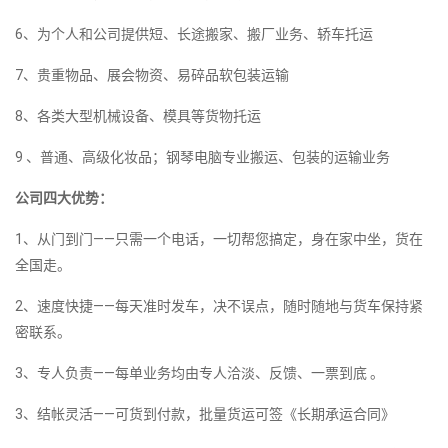
6、为个人和公司提供短、长途搬家、搬厂业务、轿车托运
7、贵重物品、展会物资、易碎品软包装运输
8、各类大型机械设备、模具等货物托运
9 、普通、高级化妆品；钢琴电脑专业搬运、包装的运输业务
公司四大优势：
1、从门到门——只需一个电话，一切帮您搞定，身在家中坐，货在
全国走。
2、速度快捷——每天准时发车，决不误点，随时随地与货车保持紧
密联系。
3、专人负责——每单业务均由专人洽淡、反馈、一票到底 。
3、结帐灵活——可货到付款，批量货运可签《长期承运合同》