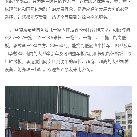
本的*平衡点，只为解除客户的物流运作的后顾之忧解决方案，树立
以现代化和国际化为取向的发展理念，是适应经济发展大势的必然
选择，让您都能享受到一站式全面周到的综合物流服务。
广圣物流与全国各地几十家大件运输公司有合作关系，可随时调
派2.7—3.2米宽、12—18.5米长、一拖二、一拖三、二拖三的高低
板，承载80—180立方、20—60吨。能找到低底盘半挂车、凹型板车
和承载300吨内的大型牵引车及可调整车板高度和长度的伸缩板、液
压轴线板。承运厦门同安区到沈阳的超长、超宽、超高的大型机械
设备，能办理三超证。欢迎各界朋友来电咨询 。