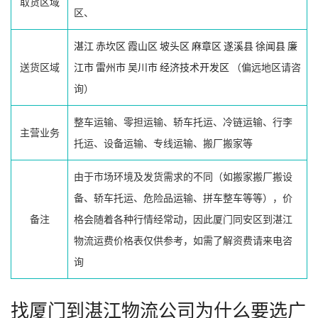
取货区域
区、
湛江
赤坎区
霞山区
坡头区
麻章区
遂溪县
徐闻县
廉
送货区域
江市
雷州市
吴川市
经济技术开发区
（偏远地区请咨
询）
整车运输、零担运输、轿车托运、冷链运输、行李
主营业务
托运、设备运输、专线运输、搬厂搬家等
由于市场环境及发货需求的不同（如搬家搬厂搬设
备、轿车托运、危险品运输、拼车整车等等），价
备注
格会随着各种行情经常动，因此厦门同安区到湛江
物流运费价格表仅供参考，如需了解资费请来电咨
询
找厦门到湛江物流公司为什么要选广