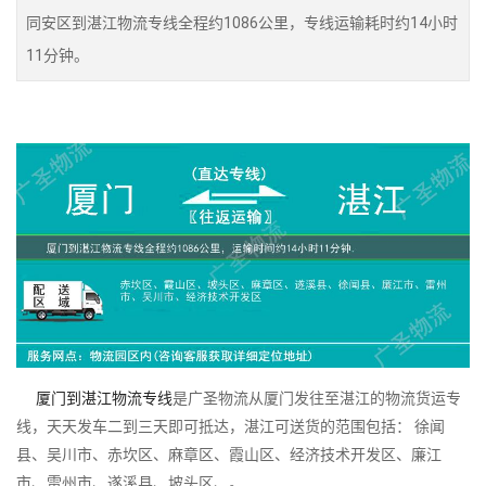
同安区到湛江物流专线全程约1086公里，专线运输耗时约14小时
11分钟。
厦门到湛江物流专线
是广圣物流从厦门发往至湛江的物流货运专
线，天天发车二到三天即可抵达，湛江可送货的范围包括： 徐闻
县、吴川市、赤坎区、麻章区、霞山区、经济技术开发区、廉江
市、雷州市、遂溪县、坡头区、。