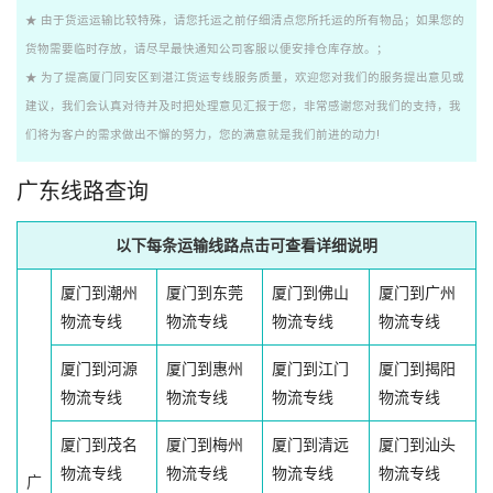
★ 由于货运运输比较特殊，请您托运之前仔细清点您所托运的所有物品；如果您的
货物需要临时存放，请尽早最快通知公司客服以便安排仓库存放。；
★ 为了提高厦门同安区到湛江货运专线服务质量，欢迎您对我们的服务提出意见或
建议，我们会认真对待并及时把处理意见汇报于您，非常感谢您对我们的支持，我
们将为客户的需求做出不懈的努力，您的满意就是我们前进的动力!
广东线路查询
以下每条运输线路点击可查看详细说明
厦门到潮州
厦门到东莞
厦门到佛山
厦门到广州
物流专线
物流专线
物流专线
物流专线
厦门到河源
厦门到惠州
厦门到江门
厦门到揭阳
物流专线
物流专线
物流专线
物流专线
厦门到茂名
厦门到梅州
厦门到清远
厦门到汕头
物流专线
物流专线
物流专线
物流专线
广