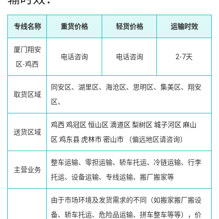
专线名称
重货价格
轻货价格
运输时效
厦门翔安
电话咨询
电话咨询
2-7天
区-鸡西
同安区、湖里区、海沧区、思明区、集美区、翔安
取货区域
区、
鸡西
鸡冠区
恒山区
滴道区
梨树区
城子河区
麻山
送货区域
区
鸡东县
虎林市
密山市
（偏远地区请咨询）
整车运输、零担运输、轿车托运、冷链运输、行李
主营业务
托运、设备运输、专线运输、搬厂搬家等
由于市场环境及发货需求的不同（如搬家搬厂搬设
备、轿车托运、危险品运输、拼车整车等等），价