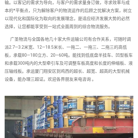
输。以客记的需求为导向，与客户的需求量身订做，寻求效率与成
本的*平衡点，只为解除客户的物流运作的后顾之忧解决方案，树立
以现代化和国际化为取向的发展理念，是适应经济发展大势的必然
选择，让您都能享受到一站式全面周到的综合物流服务。
广圣物流与全国各地几十家大件运输公司有合作关系，可随时调
派2.7—3.2米宽、12—18.5米长、一拖二、一拖三、二拖三的高低
板，承载80—180立方、20—60吨。能找到低底盘半挂车、凹型板车
和承载300吨内的大型牵引车及可调整车板高度和长度的伸缩板、液
压轴线板。承运厦门翔安区到鸡西的超长、超宽、超高的大型机械
设备，能办理三超证。欢迎各界朋友来电咨询 。