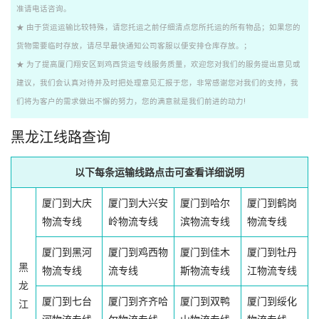
准请电话咨询。
★ 由于货运运输比较特殊，请您托运之前仔细清点您所托运的所有物品；如果您的
货物需要临时存放，请尽早最快通知公司客服以便安排仓库存放。；
★ 为了提高厦门翔安区到鸡西货运专线服务质量，欢迎您对我们的服务提出意见或
建议，我们会认真对待并及时把处理意见汇报于您，非常感谢您对我们的支持，我
们将为客户的需求做出不懈的努力，您的满意就是我们前进的动力!
黑龙江线路查询
以下每条运输线路点击可查看详细说明
厦门到大庆
厦门到大兴安
厦门到哈尔
厦门到鹤岗
物流专线
岭物流专线
滨物流专线
物流专线
厦门到黑河
厦门到鸡西物
厦门到佳木
厦门到牡丹
黑
物流专线
流专线
斯物流专线
江物流专线
龙
厦门到七台
厦门到齐齐哈
厦门到双鸭
厦门到绥化
江