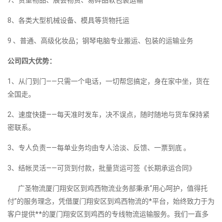
7、贵重物品、展会物资、易碎品软包装运输
8、各类大型机械设备、模具等货物托运
9 、普通、高级化妆品；钢琴电脑专业搬运、包装的运输业务
公司四大优势：
1、从门到门——只需一个电话，一切帮您搞定，身在家中坐，货在
全国走。
2、速度快捷——每天准时发车，决不误点，随时随地与货车保持紧
密联系。
3、专人负责——每单业务均由专人洽淡、反馈、一票到底 。
3、结帐灵活——可货到付款，批量货运可签《长期承运合同》
广圣物流厦门翔安区到鸡西物流业务部秉承“用心呵护，值得托
付”的服务理念，凭借厦门翔安区到鸡西物流的*平台，始终致力于为
客户提供**的厦门翔安区到鸡西的专线物流运输服务。我们一直多