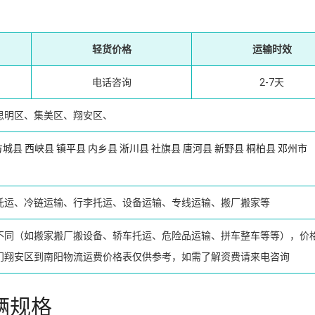
轻货价格
运输时效
电话咨询
2-7天
思明区、集美区、翔安区、
方城县
西峡县
镇平县
内乡县
淅川县
社旗县
唐河县
新野县
桐柏县
邓州市
托运、冷链运输、行李托运、设备运输、专线运输、搬厂搬家等
不同（如搬家搬厂搬设备、轿车托运、危险品运输、拼车整车等等），价
门翔安区到南阳物流运费价格表仅供参考，如需了解资费请来电咨询
辆规格