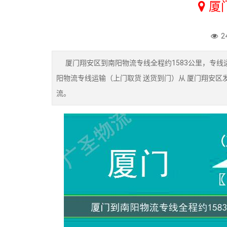
厦
2
厦门翔安区到南阳物流专线全程约1583公里，专线运
阳物流专线运输（上门取货 送货到门）从 厦门翔安区
流。