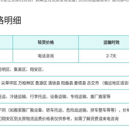
格明细
轻货价格
运输时效
电话咨询
2-7天
思明区、集美区、翔安区、
区
尖草坪区
万柏林区
晋源区
清徐县
阳曲县
娄烦县
古交市
（偏远地区请咨
托运、冷链运输、行李托运、设备运输、专线运输、搬厂搬家等
不同（如搬家搬厂搬设备、轿车托运、危险品运输、拼车整车等等），价
门翔安区到太原物流运费价格表仅供参考，如需了解资费请来电咨询