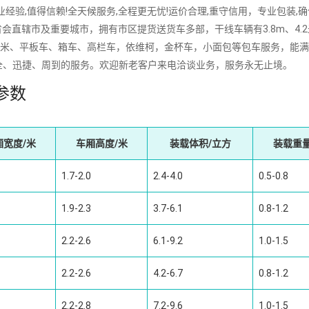
,值得信赖!全天候服务,全程更无忧!运价合理,重守信用，专业包装,确
会直辖市及重要城市，拥有市区提货送货车多部，干线车辆有3.8m、4.
16m、17.5米、平板车、箱车、高栏车，依维柯，金杯车，小面包等包车服务，能
全、迅捷、周到的服务。欢迎新老客户来电洽谈业务，服务永无止境。
参数
厢宽度/米
车厢高度/米
装载体积/立方
装载重量
1.7-2.0
2.4-4.0
0.5-0.8
1.9-2.3
3.7-6.1
0.8-1.2
2.2-2.6
6.1-9.2
1.0-1.5
2.2-2.6
4.2-6.7
0.8-1.2
2.2-2.8
7.2-9.6
1.0-1.5