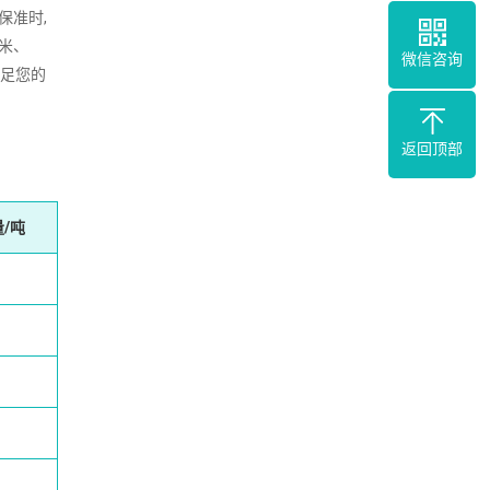
保准时,
2米、
微信咨询
满足您的
返回顶部
/吨