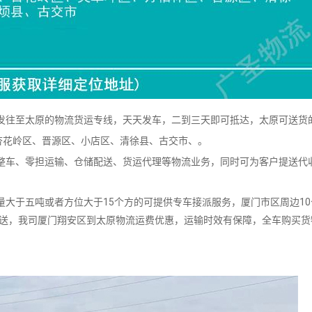
往至太原的物流货运专线，天天发车，二到三天即可抵达，太原可送货
杏花岭区、晋源区、小店区、清徐县、古交市、。
车、零担运输、仓储配送、货运代理等物流业务，同时可为客户提送代
。
大于五吨或者方位大于15个方的可提供专车接派服务，厦门市区周边10
派送，我司厦门翔安区到太原物流运费优惠，运输时效有保障，全车购买货