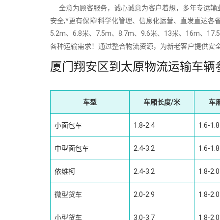
全意为顾客服务，诚心诚意为客户着想，多年专运输业经验
安全,*更有保障!科学化管理、信息化运营、直发直达各省
5.2m、6.8米、7.5m、8.7m、9.6米、13米、
各种运输需求！通过整合物流资源，为新老客户提供安
厦门翔安区到太原物流运输车辆
车型
车厢长度/米
车
小面包车
1.8-2.4
1.6-1.8
中型面包车
2.4-3.2
1.6-1.8
依维柯
2.4-3.2
1.8-2.0
微型货车
2.0-2.9
1.8-2.0
小型货车
3.0-3.7
1.8-2.0