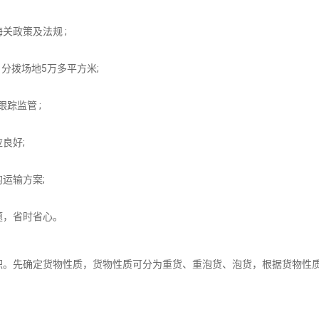
关政策及法规 ;
分拨场地5万多平方米;
踪监管 ;
良好;
运输方案;
题，省时省心。
积。先确定货物性质，货物性质可分为重货、重泡货、泡货，根据货物性