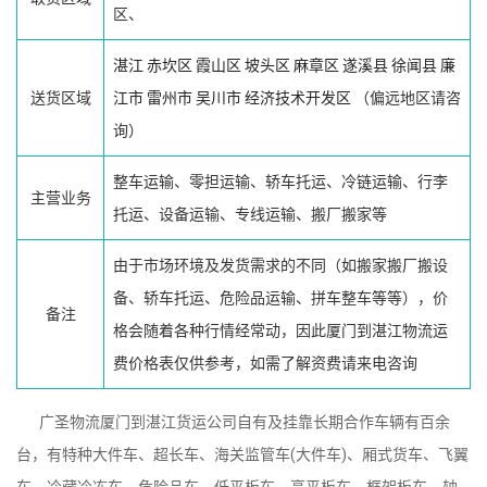
区、
湛江
赤坎区
霞山区
坡头区
麻章区
遂溪县
徐闻县
廉
送货区域
江市
雷州市
吴川市
经济技术开发区
（偏远地区请咨
询）
整车运输、零担运输、轿车托运、冷链运输、行李
主营业务
托运、设备运输、专线运输、搬厂搬家等
由于市场环境及发货需求的不同（如搬家搬厂搬设
备、轿车托运、危险品运输、拼车整车等等），价
备注
格会随着各种行情经常动，因此厦门到湛江物流运
费价格表仅供参考，如需了解资费请来电咨询
广圣物流厦门到湛江货运公司自有及挂靠长期合作车辆有百余
台，有特种大件车、超长车、海关监管车(大件车)、厢式货车、飞翼
车、冷藏冷冻车、危险品车、低平板车、高平板车、框架板车、轴