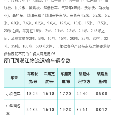
线板、抽拉板、簸箕板、超低板车、气垫车(奔驰、沃尔沃、斯坎迪
亚)、高栏车、封闭车和半封闭车等车型。车长在4.2米、5.2米、6.2
米、6.8米、7.6米、8.2米、9.6米、12.5米、13米、15米、17.5米、
20米之间，车宽在1.8米、2米、2.1米、2.3米、2.4米、2.45米之
间，承载重量在2吨、5吨、10吨、15吨、20吨、25吨、30吨、32
吨、35吨、100吨、500吨之间，可根据客户产品特点及运输要求提
供和匹配不同的车辆来满足用户!
厦门到湛江物流运输车辆参数
车厢长
车厢宽
车厢高
装载体
装载重
车型
度/米
度/米
度/米
积/立方
量/吨
小面包车
1.8-2.4
1.6-1.8
1.7-2.0
2.4-4.0
0.5-0.8
中型面包
2.4-3.2
1.6-1.8
1.9-2.3
3.7-6.1
0.8-1.2
车