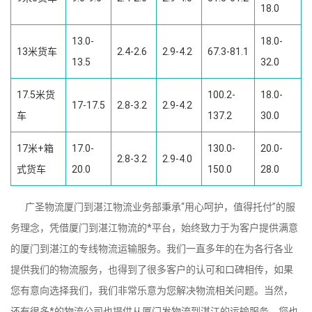
18.0
13.0-
18.0-
13米货车
2.4-2.6
2.9-4.2
67.3-81.1
13.5
32.0
17.5米货
100.2-
18.0-
17-17.5
2.8-3.2
2.9-4.2
车
137.2
30.0
17米+箱
17.0-
130.0-
20.0-
2.8-3.2
2.9-4.0
式货车
20.0
150.0
28.0
广圣物流厦门到湛江物流业务部秉承“用心呵护，值得托付”的服
务理念，凭借厦门到湛江物流的*平台，始终致力于为客户提供满意
的厦门到湛江的专线物流运输服务。我们一直多年的在为各行各业
提供我们的物流服务，也得到了很多客户的认可和口碑相传，如果
您有意向选择我们，我们非常乐意为您解决物流相关问题。当然，
还有很多*的物流公司也提供从厦门发物流到湛江的运输服务，您也