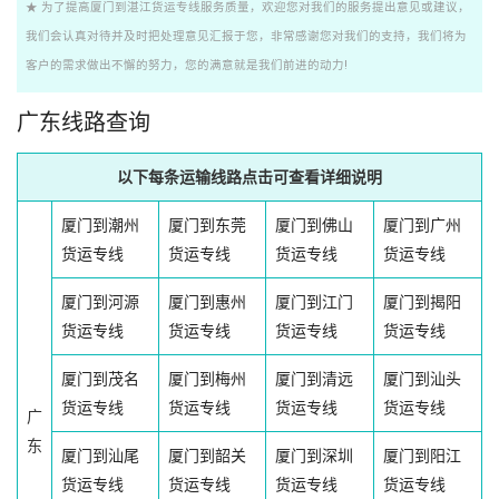
★ 为了提高厦门到湛江货运专线服务质量，欢迎您对我们的服务提出意见或建议，
我们会认真对待并及时把处理意见汇报于您，非常感谢您对我们的支持，我们将为
客户的需求做出不懈的努力，您的满意就是我们前进的动力!
广东线路查询
以下每条运输线路点击可查看详细说明
厦门到潮州
厦门到东莞
厦门到佛山
厦门到广州
货运专线
货运专线
货运专线
货运专线
厦门到河源
厦门到惠州
厦门到江门
厦门到揭阳
货运专线
货运专线
货运专线
货运专线
厦门到茂名
厦门到梅州
厦门到清远
厦门到汕头
货运专线
货运专线
货运专线
货运专线
广
东
厦门到汕尾
厦门到韶关
厦门到深圳
厦门到阳江
货运专线
货运专线
货运专线
货运专线