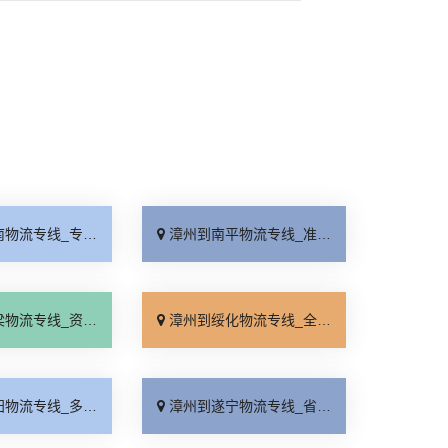
线_专线直达「运价实惠」
漳州到南平物流专线_准时到货「放心物流」
线_资质齐全「专线快运」
漳州到绥化物流专线_全程无虑「运价查询」
线_多少公里「直发全境」
漳州到遂宁物流专线_省事省心「送货上门」