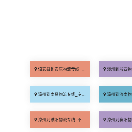
诏安县到安庆物流专线_托运省心「上门取件」
漳州到湘西物流专线_直达
漳州到南昌物流专线_专线查询「高速快运」
漳州到济南物流专线_运
漳州到濮阳物流专线_不随意加价「按时送达」
漳州到襄阳物流专线_全