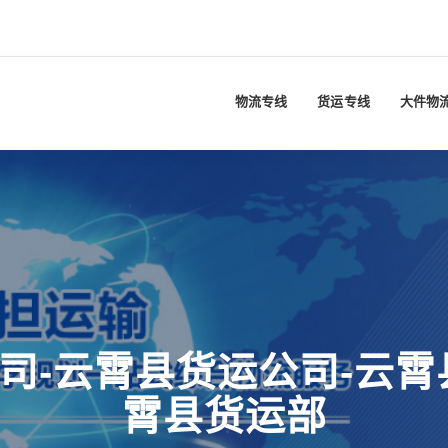
物流专线
货运专线
大件物
司-云霄县货运公司-云霄
霄县货运部