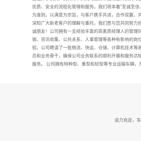
优质、安全的流程化管理和服务。我们将本着“至诚至信
为准则，以满意为宗旨，与客户携手共进，合作双赢，
深知广大新老客户的理解与重托，我们愿与您共同努力
诚朋友！公司拥有一支经验丰富的高素质经理人的管理
销、资讯收集、公共关系、人事管理等各种有影响的岗
验。公司聘请了一批物流、快运、仓储、计算机技术等
员和业务骨干，确保公司业务联系的顺利开展和服务达
服务。 公司拥有特种型、重型和轻型等专业运输车辆，
可达全国所有省市及中小城市。货物包括普货、特殊货
输，设专线，车型有0.6吨、2吨、3吨、5吨、10－1
车型从2米－20米长，可根据不同货物的需求来提供车
2026-08-08 01:12:13
运力充足，车