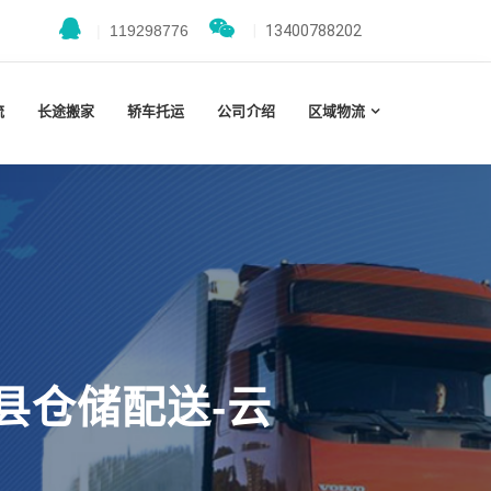
|
119298776
|
13400788202
流
长途搬家
轿车托运
公司介绍
区域物流
县仓储配送-云