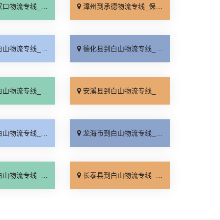
线_运价查询「门到门配送」
漳州到承德物流专线_保证时效「专业靠谱」
线_专线快运「准时准点」
德化县到白山物流专线_专业靠谱「多久能到」
线_诚信为先「一站直达」
安溪县到白山物流专线_快速响应「直达到站」
线_运费多少「直发全境」
龙海市到白山物流专线_全程定位「直达不中转」
线_来电咨询「专业靠谱」
长泰县到白山物流专线_送货到门「专线直达」