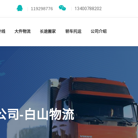
|
119298776
|
13400788202
专线
大件物流
长途搬家
轿车托运
公司介绍
公司-白山物流