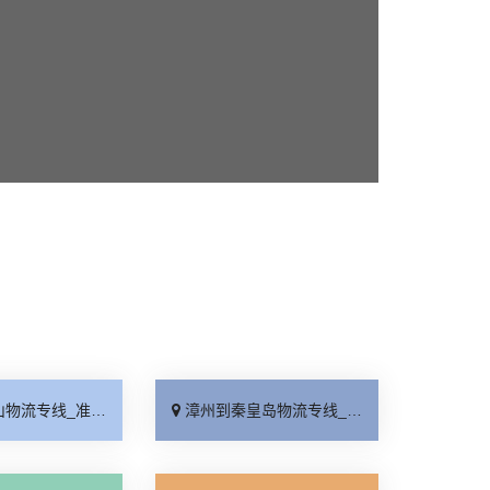
_准时准点「一站式托运」
漳州到秦皇岛物流专线_直达到站「要多少钱」