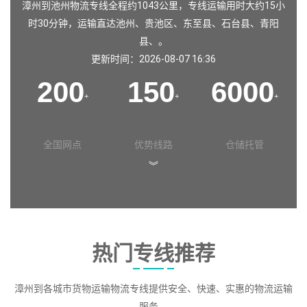
漳州到池州物流专线全程约1043公里，专线运输用时大约15小
时30分钟，运输直达
池州
、
贵池区
、
东至县
、
石台县
、
青阳
县
、。
更新时间：2026-08-07 16:36
200
150
6000
+
+
+
全国网点
优势线路
仓储托管
︾
热门专线推荐
漳州到各城市货物运输物流专线提供安全、快速、实惠的物流运输
服务。