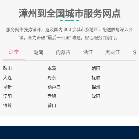
漳州到全国城市服务网点
服务网络强势铺开，遍及国内 300 余城市及地区，配送触角深入乡
镇，全力击破 “最后一公里” 难题，贴心服务到家门。
辽宁
湖南
内蒙古
浙江
黑龙江
陕
鞍山
本溪
朝阳
大连
丹东
抚顺
阜新
葫芦岛
锦州
辽阳
盘锦
沈阳
铁岭
营口