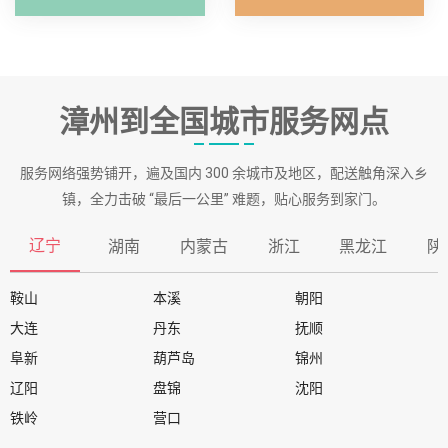
漳州到全国城市服务网点
服务网络强势铺开，遍及国内 300 余城市及地区，配送触角深入乡
镇，全力击破 “最后一公里” 难题，贴心服务到家门。
辽宁
湖南
内蒙古
浙江
黑龙江
陕
鞍山
本溪
朝阳
大连
丹东
抚顺
阜新
葫芦岛
锦州
辽阳
盘锦
沈阳
铁岭
营口