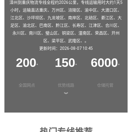
漳州到重庆物流专线全程约2026公里，专线运输用时大约1天5
小时，运输直达
重庆
、
万州区
、
涪陵区
、
渝中区
、
大渡口区
、
江北区
、
沙坪坝区
、
九龙坡区
、
南岸区
、
北碚区
、
綦江区
、
大
足区
、
渝北区
、
巴南区
、
黔江区
、
长寿区
、
江津区
、
合川区
、
永川区
、
南川区
、
璧山区
、
铜梁区
、
潼南区
、
荣昌区
、
开州
区
、
梁平区
、
武隆区
、。
更新时间：2026-08-07 10:45
200
150
6000
+
+
+
全国网点
优势线路
仓储托管
︾
热门专线推荐