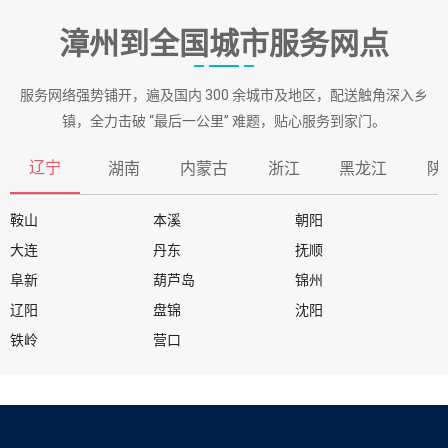
漳州到全国城市服务网点
服务网络强势铺开，遍及国内 300 余城市及地区，配送触角深入乡
镇，全力击破 “最后一公里” 难题，贴心服务到家门。
辽宁
湖南
内蒙古
浙江
黑龙江
陕
鞍山
本溪
朝阳
大连
丹东
抚顺
阜新
葫芦岛
锦州
辽阳
盘锦
沈阳
铁岭
营口