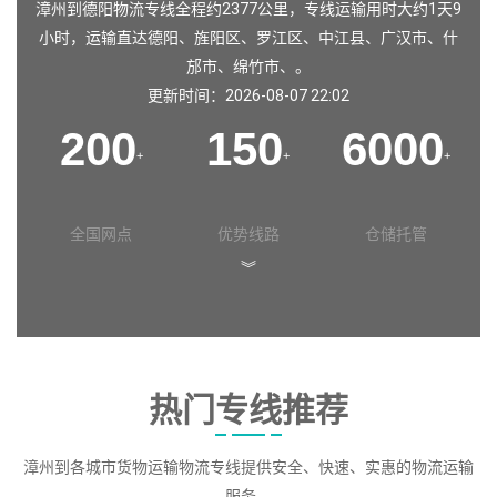
漳州到德阳物流专线全程约2377公里，专线运输用时大约1天9
小时，运输直达
德阳
、
旌阳区
、
罗江区
、
中江县
、
广汉市
、
什
邡市
、
绵竹市
、。
更新时间：2026-08-07 22:02
200
150
6000
+
+
+
全国网点
优势线路
仓储托管
︾
热门专线推荐
漳州到各城市货物运输物流专线提供安全、快速、实惠的物流运输
服务。