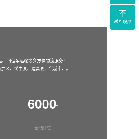
返回顶部
运、回程车运输等多方位物流服务！
南票区
、
绥中县
、
建昌县
、
兴城市
、。
6000
+
仓储托管