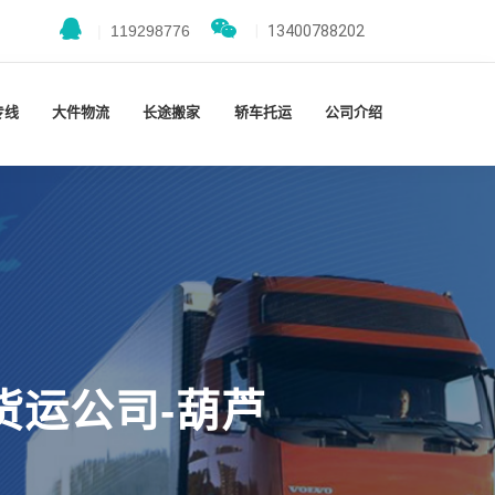
|
119298776
|
13400788202
专线
大件物流
长途搬家
轿车托运
公司介绍
货运公司-葫芦