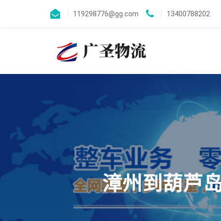
119298776@gg.com
13400788202
漳州到葫芦岛