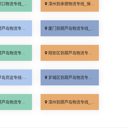
线_运价查询「门到门配送」
漳州到承德物流专线_保证时效「专业靠谱」
线_专线直达「几天到达」
厦门到葫芦岛物流专线_快速响应「无需中转」
线_服务周到「专线快运」
翔安区到葫芦岛物流专线_专线快运「多久能到」
葫芦岛物流公司_专线查询「运价行情」
芗城区到葫芦岛物流专线_快速响应「直达到站」
线_送货到门「托运省心」
漳州到葫芦岛物流专线_定点发车「多久时间」