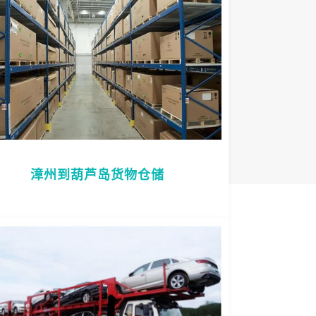
漳州到葫芦岛货物仓储