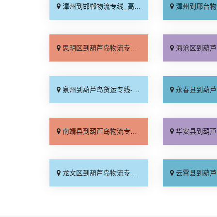
漳州到邯郸物流专线_高效快运「来电咨询」
漳州到邢台物流专线_按
思明区到葫芦岛物流专线_收费介绍「专线直达」
海沧区到葫芦岛物流专线_运
泉州到葫芦岛货运专线-泉州到葫芦岛物流公司_实时反馈「需要几天」
永春县到葫芦岛物流专线_全
南靖县到葫芦岛物流专线_直发全境「随叫随到」
华安县到葫芦岛物流专线_全
龙文区到葫芦岛物流专线_多少一方「高效快运」
云霄县到葫芦岛物流专线_门