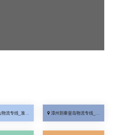
_准时准点「一站式托运」
漳州到秦皇岛物流专线_直达到站「要多少钱」