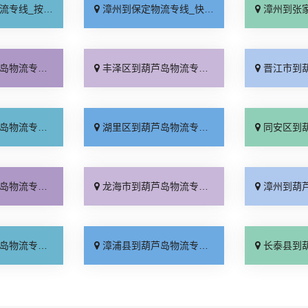
时送达「运价实惠」
漳州到保定物流专线_快速响应「怎么收费」
漳州到张家口物流专
价实惠「怎么收费」
丰泽区到葫芦岛物流专线_市县派送「合同承运」
晋江市到葫芦岛物流专
境配送「专业靠谱」
湖里区到葫芦岛物流专线_直达到站「直达往返」
同安区到葫芦岛物流专
程直达「一站式托运」
龙海市到葫芦岛物流专线_多久时间「零担配货」
漳州到葫芦岛货运专线-漳州到
到门接送「计费标准」
漳浦县到葫芦岛物流专线_直通专线「计费标准」
长泰县到葫芦岛物流专