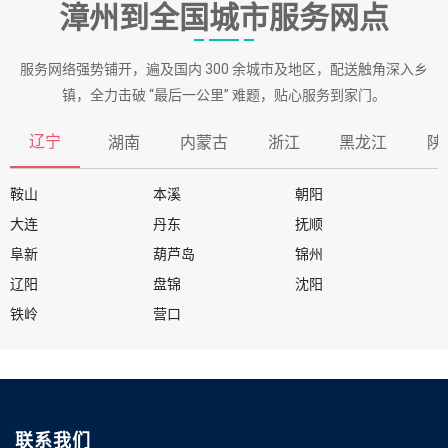
漳州到全国城市服务网点
服务网络强势铺开，遍及国内 300 余城市及地区，配送触角深入乡
镇，全力击破 “最后一公里” 难题，贴心服务到家门。
辽宁
湖南
内蒙古
浙江
黑龙江
陕
鞍山
本溪
朝阳
大连
丹东
抚顺
阜新
葫芦岛
锦州
辽阳
盘锦
沈阳
铁岭
营口
联系我们