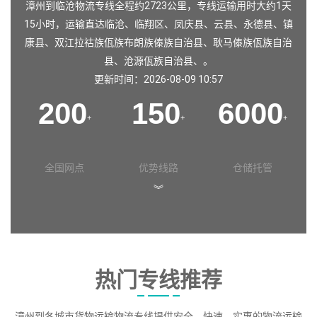
漳州到临沧物流专线全程约2723公里，专线运输用时大约1天
15小时，运输直达
临沧
、
临翔区
、
凤庆县
、
云县
、
永德县
、
镇
康县
、
双江拉祜族佤族布朗族傣族自治县
、
耿马傣族佤族自治
县
、
沧源佤族自治县
、。
更新时间：2026-08-09 10:57
200
150
6000
+
+
+
全国网点
优势线路
仓储托管
︾
热门专线推荐
漳州到各城市货物运输物流专线提供安全、快速、实惠的物流运输