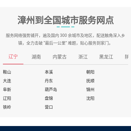
漳州到全国城市服务网点
服务网络强势铺开，遍及国内 300 余城市及地区，配送触角深入乡
镇，全力击破 “最后一公里” 难题，贴心服务到家门。
辽宁
湖南
内蒙古
浙江
黑龙江
陕
鞍山
本溪
朝阳
大连
丹东
抚顺
阜新
葫芦岛
锦州
辽阳
盘锦
沈阳
铁岭
营口