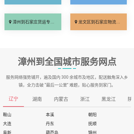
漳州到石家庄货运专线-漳州到石家庄物流公司_专线直达「全境配送」
龙文区到石家庄物流专线_门到门接送「高速快运」
漳州到全国城市服务网点
服务网络强势铺开，遍及国内 300 余城市及地区，配送触角深入乡
镇，全力击破 “最后一公里” 难题，贴心服务到家门。
辽宁
湖南
内蒙古
浙江
黑龙江
陕
鞍山
本溪
朝阳
大连
丹东
抚顺
阜新
葫芦岛
锦州