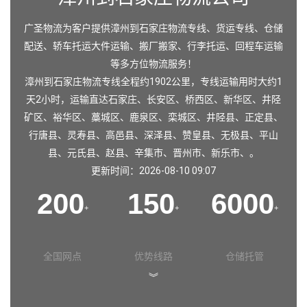
广圣物流为客户提供漳州到石家庄物流专线、货运专线、仓储
配送、轿车托运大件运输、搬厂搬家、行李托运、回程车运输
等多方位物流服务！
漳州到石家庄物流专线全程约1902公里，专线运输用时大约1
天2小时，运输直达
石家庄
、
长安区
、
桥西区
、
新华区
、
井陉
矿区
、
裕华区
、
藁城区
、
鹿泉区
、
栾城区
、
井陉县
、
正定县
、
行唐县
、
灵寿县
、
高邑县
、
深泽县
、
赞皇县
、
无极县
、
平山
县
、
元氏县
、
赵县
、
辛集市
、
晋州市
、
新乐市
、。
更新时间：2026-08-10 09:07
200
150
6000
+
+
+
全国网点
优势线路
仓储托管
︾