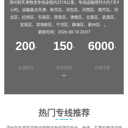
漳州到天津物流专线全程约2218公里，专线运输用时大约1天4
小时，运输直达
天津
、
和平区
、
河东区
、
河西区
、
南开区
、
河
北区
、
红桥区
、
东丽区
、
西青区
、
津南区
、
北辰区
、
武清区
、
宝坻区
、
滨海新区
、
宁河区
、
静海区
、
蓟州区
、。
更新时间：2026-08-10 23:07
200
150
6000
+
+
+
全国网点
优势线路
仓储托管
︾
热门专线推荐
漳州到各城市货物运输物流专线提供安全、快速、实惠的物流运输