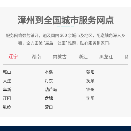
漳州到全国城市服务网点
服务网络强势铺开，遍及国内 300 余城市及地区，配送触角深入乡
镇，全力击破 “最后一公里” 难题，贴心服务到家门。
辽宁
湖南
内蒙古
浙江
黑龙江
陕
鞍山
本溪
朝阳
大连
丹东
抚顺
阜新
葫芦岛
锦州
辽阳
盘锦
沈阳
铁岭
营口