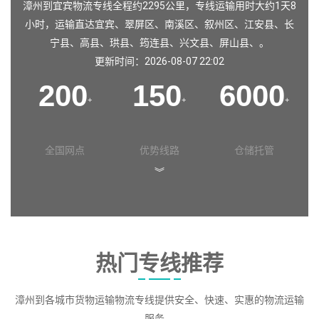
漳州到宜宾物流专线全程约2295公里，专线运输用时大约1天8
小时，运输直达
宜宾
、
翠屏区
、
南溪区
、
叙州区
、
江安县
、
长
宁县
、
高县
、
珙县
、
筠连县
、
兴文县
、
屏山县
、。
更新时间：2026-08-07 22:02
200
150
6000
+
+
+
全国网点
优势线路
仓储托管
︾
热门专线推荐
漳州到各城市货物运输物流专线提供安全、快速、实惠的物流运输
服务。