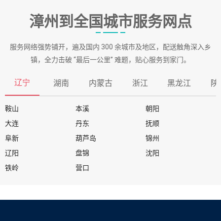
漳州到全国城市服务网点
服务网络强势铺开，遍及国内 300 余城市及地区，配送触角深入乡
镇，全力击破 “最后一公里” 难题，贴心服务到家门。
辽宁
湖南
内蒙古
浙江
黑龙江
陕
鞍山
本溪
朝阳
大连
丹东
抚顺
阜新
葫芦岛
锦州
辽阳
盘锦
沈阳
铁岭
营口