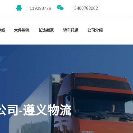
|
119298776
|
13400788202
专线
大件物流
长途搬家
轿车托运
公司介绍
公司-遵义物流