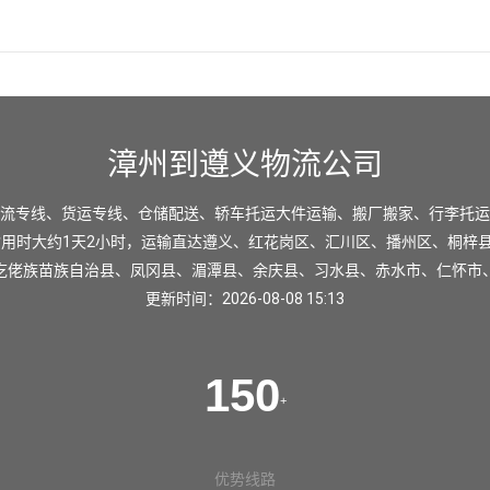
漳州到遵义物流公司
流专线、货运专线、仓储配送、轿车托运大件运输、搬厂搬家、行李托运
输用时大约1天2小时，运输直达
遵义
、
红花岗区
、
汇川区
、
播州区
、
桐梓
仡佬族苗族自治县
、
凤冈县
、
湄潭县
、
余庆县
、
习水县
、
赤水市
、
仁怀市
更新时间：2026-08-08 15:13
150
+
优势线路