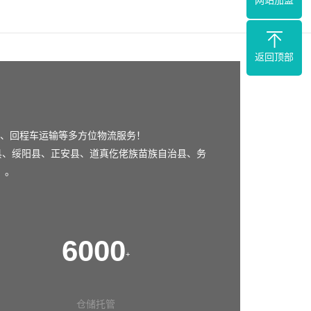
网站加盟
返回顶部
、回程车运输等多方位物流服务！
县
、
绥阳县
、
正安县
、
道真仡佬族苗族自治县
、
务
、。
6000
+
仓储托管