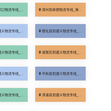
线_运价查询「门到门配送」
漳州到承德物流专线_保证时效「专业靠谱」
线_专业靠谱「零担配货」
德化县到遵义物流专线_多少一吨「全境配送」
线_全程直达「诚信经营」
湖里区到遵义物流专线_快速直达「损坏理赔」
线_合理收费「资质齐全」
平和县到遵义物流专线_运保时效「快速响应」
线_运价行情「快运直达」
漳浦县到遵义物流专线_准时准点「要几天到」