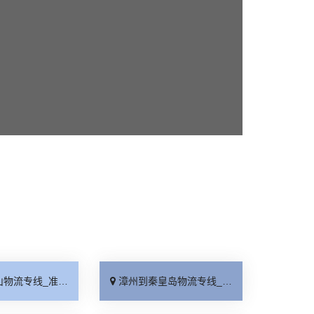
_准时准点「一站式托运」
漳州到秦皇岛物流专线_直达到站「要多少钱」