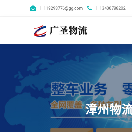
119298776@gg.com
13400788202
漳州物流