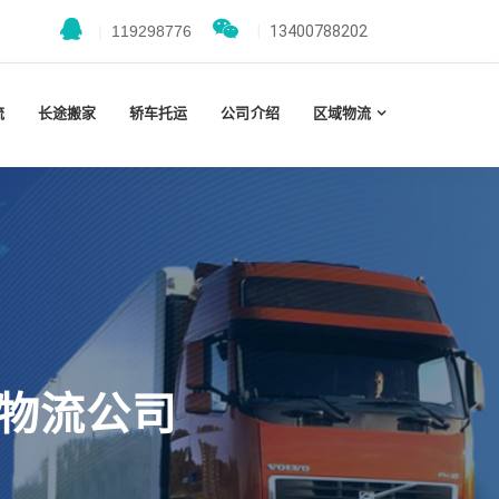
|
119298776
|
13400788202
流
长途搬家
轿车托运
公司介绍
区域物流
州物流公司