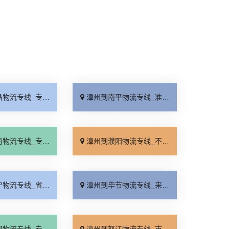
线_专线查询「高速快运」
漳州到南平物流专线_准时到货「放心物流」
线_专线直达「运价实惠」
漳州到濮阳物流专线_不随意加价「按时送达」
线_省事省心「送货上门」
漳州到毕节物流专线_来电咨询「价格透明」