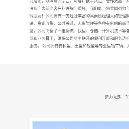
为准则，以满意为宗旨，与客户携手共进，合作双赢，
深知广大新老客户的理解与重托，我们愿与您共同努力
诚朋友！公司拥有一支经验丰富的高素质经理人的管理
销、资讯收集、公共关系、人事管理等各种有影响的岗
验。公司聘请了一批物流、快运、仓储、计算机技术等
员和业务骨干，确保公司业务联系的顺利开展和服务达
服务。 公司拥有特种型、重型和轻型等专业运输车辆，
可达全国所有省市及中小城市。货物包括普货、特殊货
输，设专线，车型有0.6吨、2吨、3吨、5吨、10－1
车型从2米－20米长，可根据不同货物的需求来提供车
2026-08-08 05:02:28
运力充足，车