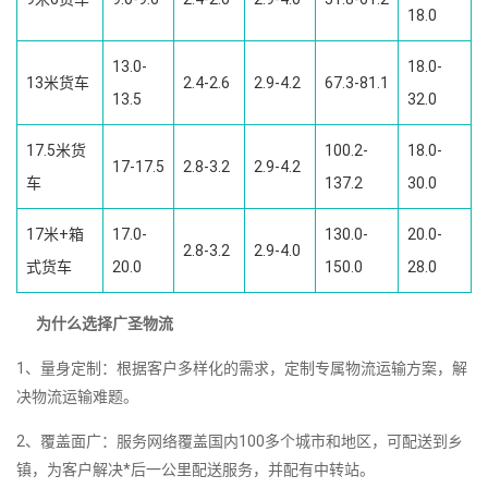
18.0
13.0-
18.0-
13米货车
2.4-2.6
2.9-4.2
67.3-81.1
13.5
32.0
17.5米货
100.2-
18.0-
17-17.5
2.8-3.2
2.9-4.2
车
137.2
30.0
17米+箱
17.0-
130.0-
20.0-
2.8-3.2
2.9-4.0
式货车
20.0
150.0
28.0
为什么选择广圣物流
1、量身定制：根据客户多样化的需求，定制专属物流运输方案，解
决物流运输难题。
2、覆盖面广：服务网络覆盖国内100多个城市和地区，可配送到乡
镇，为客户解决*后一公里配送服务，并配有中转站。