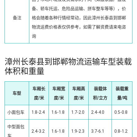
备、轿车托运、危险品运输、拼车整车等等），价
备注
格会随着各种行情经常动，因此漳州长泰县到邯郸
物流运费价格表仅供参考，如需了解资费请来电咨
询
漳州长泰县到邯郸物流运输车型装载
体积和重量
车厢长
车厢宽
车厢高
装载体
装载重
车型
度/米
度/米
度/米
积/立方
量/吨
小面包车
1.8-2.4
1.6-1.8
1.7-2.0
2.4-4.0
0.5-0.8
中型面包
2.4-3.2
1.6-1.8
1.9-2.3
3.7-6.1
0.8-1.2
车