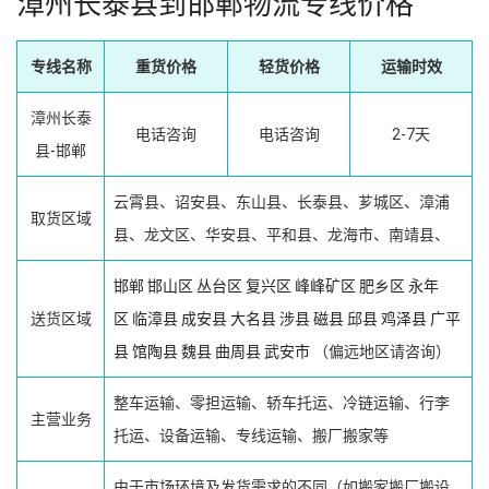
漳州长泰县到邯郸物流专线价格
专线名称
重货价格
轻货价格
运输时效
漳州长泰
电话咨询
电话咨询
2-7天
县-邯郸
云霄县、诏安县、东山县、长泰县、芗城区、漳浦
取货区域
县、龙文区、华安县、平和县、龙海市、南靖县、
邯郸
邯山区
丛台区
复兴区
峰峰矿区
肥乡区
永年
送货区域
区
临漳县
成安县
大名县
涉县
磁县
邱县
鸡泽县
广平
县
馆陶县
魏县
曲周县
武安市
（偏远地区请咨询）
整车运输、零担运输、轿车托运、冷链运输、行李
主营业务
托运、设备运输、专线运输、搬厂搬家等
由于市场环境及发货需求的不同（如搬家搬厂搬设