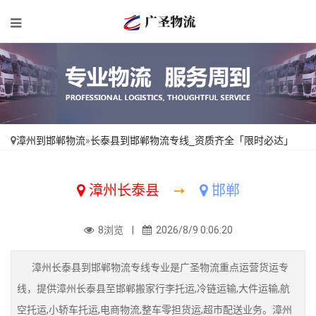
漳州到邯郸物流
»
长泰县到邯郸物流专线_资质齐全「限时必达」
漳州长泰县
➙
邯郸
8浏览 |
2026/8/9 0:06:20
漳州长泰县到邯郸物流专线专业是广圣物流重点运营货运专
线，提供漳州长泰县至邯郸搬家行李托运,冷链运输,大件运输,航
空托运,小轿车托运,电商物流,整车零担货运,超市配送业务。漳州