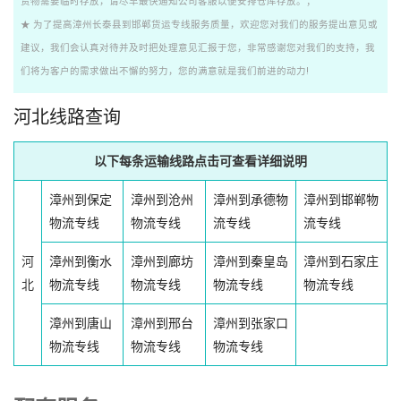
货物需要临时存放，请尽早最快通知公司客服以便安排仓库存放。；
★ 为了提高漳州长泰县到邯郸货运专线服务质量，欢迎您对我们的服务提出意见或
建议，我们会认真对待并及时把处理意见汇报于您，非常感谢您对我们的支持，我
们将为客户的需求做出不懈的努力，您的满意就是我们前进的动力!
河北线路查询
以下每条运输线路点击可查看详细说明
漳州到保定
漳州到沧州
漳州到承德物
漳州到邯郸物
物流专线
物流专线
流专线
流专线
河
漳州到衡水
漳州到廊坊
漳州到秦皇岛
漳州到石家庄
北
物流专线
物流专线
物流专线
物流专线
漳州到唐山
漳州到邢台
漳州到张家口
物流专线
物流专线
物流专线