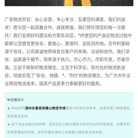
广圣物流宗旨：全心全意、专心专注、互惠您的满意、我们的追
求！愿与您一起双赢合作、成就辉煌，我们将珍惜您的每一次委
托！我们会把好的建议和方案告诉您，*终使您的产品在物流过程中
能够让您感觉更安全、更放心、更准时、运抵目的地。合作的基础
源于信任，公司真诚地恭候各位客户的来电、洽谈和协作。我们坚
信：品质源于细节，效率源于执行。尽心尽力，尽职尽责，尽善尽
美。立足于崭新的物流理念，立志于科学化、现代化的物流新途
径，彻底实现了“安全、快捷、*、节约”的物流理念，为广大中外企
业降低物流成本，提高产品竞争力奉献更好的服务。
温馨提示
★ 本站所列
漳州长泰县到唐山物流专线
费用与时效仅供参考，如需详细了解收费标
准请电话咨询。
★ 由于货运运输比较特殊，请您托运之前仔细清点您所托运的所有物品；如果您的
货物需要临时存放，请尽早最快通知公司客服以便安排仓库存放。；