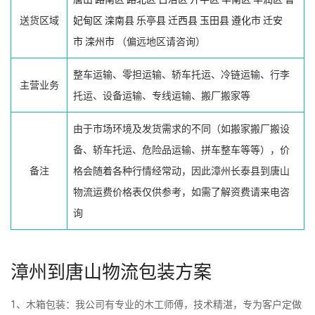
送货区域
妃甸区
滦南县
乐亭县
迁西县
玉田县
遵化市
迁安
市
滦州市
（偏远地区请咨询）
整车运输、零担运输、轿车托运、冷链运输、行李
主营业务
托运、设备运输、专线运输、搬厂搬家等
由于市场环境及发货需求的不同（如搬家搬厂搬设
备、轿车托运、危险品运输、拼车整车等等），价
备注
格会随着各种行情经常动，因此漳州长泰县到唐山
物流运费价格表仅供参考，如需了解资费请来电咨
询
漳州到唐山物流包装方案
1、木箱包装：我公司有专业的木工师傅，技术精湛，专为客户定做