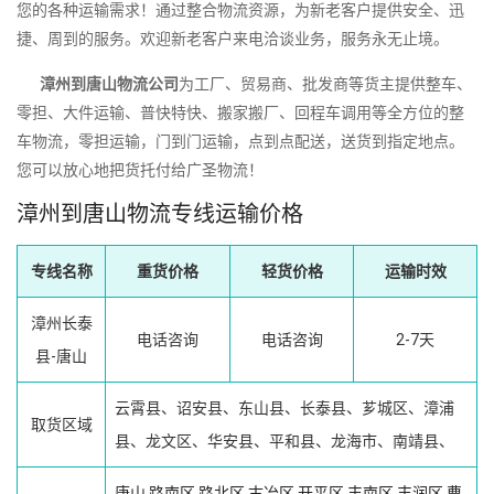
您的各种运输需求！通过整合物流资源，为新老客户提供安全、迅
捷、周到的服务。欢迎新老客户来电洽谈业务，服务永无止境。
漳州到唐山物流公司
为工厂、贸易商、批发商等货主提供整车、
零担、大件运输、普快特快、搬家搬厂、回程车调用等全方位的整
车物流，零担运输，门到门运输，点到点配送，送货到指定地点。
您可以放心地把货托付给广圣物流！
漳州到唐山物流专线运输价格
专线名称
重货价格
轻货价格
运输时效
漳州长泰
电话咨询
电话咨询
2-7天
县-唐山
云霄县、诏安县、东山县、长泰县、芗城区、漳浦
取货区域
县、龙文区、华安县、平和县、龙海市、南靖县、
唐山
路南区
路北区
古冶区
开平区
丰南区
丰润区
曹