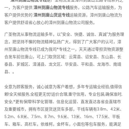
一，为客户提供
漳州到唐山物流专线
服务，公路汽车运输服务，为
客户提供优势的
漳州到唐山货运专线
运输资源，漳州到唐山物流为
客户提供舒适省心放心的漳州到唐山物流公司服务。
广圣物流从事物流运输多年，以“安全、快捷、诚信、真诚”为服务理
念，把坚持不懈的物流精神弘扬广大，得到了广大客户的认可，漳
州至唐山物流专线已成为我司*专线之一，天天通过零担货物资源整
合发车前往唐山，可上门取货区域：云霄县、诏安县、东山县、长
泰县、芗城区、漳浦县、龙文区、华安县、平和县、龙海市、南靖
县、。
全意为顾客服务，诚心诚意为客户着想，多年专运输业经验,值得信
赖!全天候服务,全程更无忧!运价合理,重守信用，专业包装,确保准时,
安全,*更有保障!科学化管理、信息化运营、直发直达各省会直辖市
及重要城市，拥有市区提货送货车多部，干线车辆有3.8m、4.2米、
5.2m、6.8米、7.5m、8.7m、9.6米、13米、16m、17.5米、平板
车、箱车、高栏车，依维柯，金杯车，小面包等包车服务，能满足