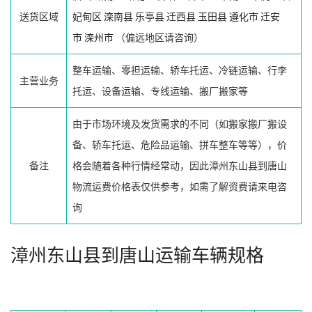
送货区域
妃甸区
滦南县
乐亭县
迁西县
玉田县
遵化市
迁安
市
滦州市
（偏远地区请咨询）
整车运输、零担运输、轿车托运、冷链运输、行李
主营业务
托运、设备运输、专线运输、搬厂搬家等
由于市场环境及发货需求的不同（如搬家搬厂搬设
备、轿车托运、危险品运输、拼车整车等等），价
备注
格会随着各种行情经常动，因此漳州东山县到唐山
物流运费价格表仅供参考，如需了解资费请来电咨
询
漳州东山县到唐山运输车辆规格