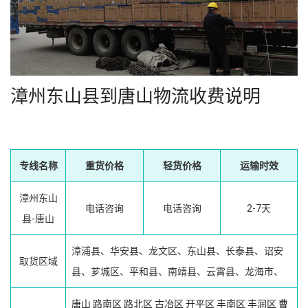
漳州东山县到唐山物流收费说明
专线名称
重货价格
轻货价格
运输时效
漳州东山
电话咨询
电话咨询
2-7天
县-唐山
漳浦县、华安县、龙文区、东山县、长泰县、诏安
取货区域
县、芗城区、平和县、南靖县、云霄县、龙海市、
唐山
路南区
路北区
古冶区
开平区
丰南区
丰润区
曹