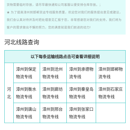
货物需要临时存放，请尽早最快通知公司客服以便安排仓库存放。；
★ 为了提高漳州到邯郸货运专线服务质量，欢迎您对我们的服务提出意见或建议，
我们会认真对待并及时把处理意见汇报于您，非常感谢您对我们的支持，我们将为
客户的需求做出不懈的努力，您的满意就是我们前进的动力!
河北线路查询
以下每条运输线路点击可查看详细说明
漳州到保定
漳州到沧州
漳州到承德物
漳州到邯郸物
物流专线
物流专线
流专线
流专线
河
漳州到衡水
漳州到廊坊
漳州到秦皇岛
漳州到石家庄
北
物流专线
物流专线
物流专线
物流专线
漳州到唐山
漳州到邢台
漳州到张家口
物流专线
物流专线
物流专线