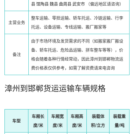
县
馆陶县
魏县
曲周县
武安市
（偏远地区请咨询）
整车运输、零担运输、轿车托运、冷链运输、行李
主营业务
托运、设备运输、专线运输、搬厂搬家等
由于市场环境及发货需求的不同（如搬家搬厂搬设
备、轿车托运、危险品运输、拼车整车等等），价
备注
格会随着各种行情经常动，因此漳州到邯郸物流运
费价格表仅供参考，如需了解资费请来电咨询
漳州到邯郸货运运输车辆规格
车厢长
车厢宽
车厢高
装载体
装载重
车型
度/米
度/米
度/米
积/立方
量/吨