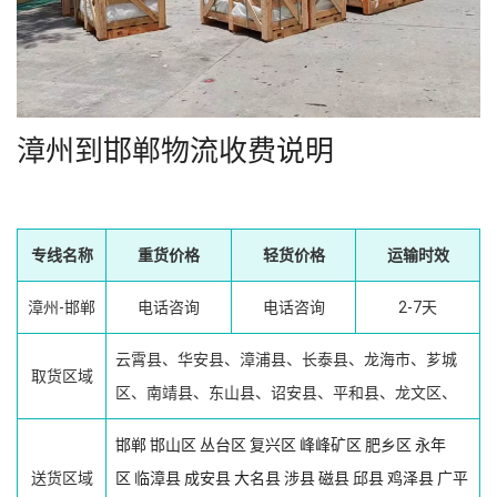
漳州到邯郸物流收费说明
专线名称
重货价格
轻货价格
运输时效
漳州-邯郸
电话咨询
电话咨询
2-7天
云霄县、华安县、漳浦县、长泰县、龙海市、芗城
取货区域
区、南靖县、东山县、诏安县、平和县、龙文区、
邯郸
邯山区
丛台区
复兴区
峰峰矿区
肥乡区
永年
送货区域
区
临漳县
成安县
大名县
涉县
磁县
邱县
鸡泽县
广平