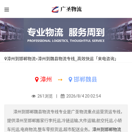
漳州到邯郸物流
»
漳州到魏县物流专线_高效快运「来电咨询」
漳州
➙
邯郸魏县
261浏览 |
2026/8/4 20:02:54
漳州到邯郸魏县物流专线专业是广圣物流重点运营货运专线，
提供漳州至邯郸搬家行李托运,冷链运输,大件运输,航空托运,小轿
车托运,电商物流,整车零担货运,超市配送业务。
漳州到邯郸物流