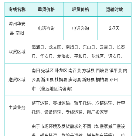
专线名称
重货价格
轻货价格
运输时效
漳州华安
电话咨询
电话咨询
2-7天
县-南阳
漳浦县、龙文区、南靖县、东山县、云霄县、长泰
取货区域
县、华安县、龙海市、平和县、芗城区、诏安县、
南阳
宛城区
卧龙区
南召县
方城县
西峡县
镇平县
内
送货区域
乡县
淅川县
社旗县
唐河县
新野县
桐柏县
邓州
市
（偏远地区请咨询）
整车运输、零担运输、轿车托运、冷链运输、行李
主营业务
托运、设备运输、专线运输、搬厂搬家等
由于市场环境及发货需求的不同（如搬家搬厂搬设
备、轿车托运、危险品运输、拼车整车等等），价