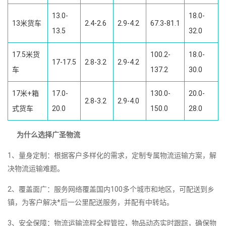
13.0-
18.0-
13米货车
2.4-2.6
2.9-4.2
67.3-81.1
13.5
32.0
17.5米货
100.2-
18.0-
17-17.5
2.8-3.2
2.9-4.2
车
137.2
30.0
17米+箱
17.0-
130.0-
20.0-
2.8-3.2
2.9-4.0
式货车
20.0
150.0
28.0
为什么选择广圣物流
1、量身定制：根据客户多样化的需求，定制专属物流运输方案，解
决物流运输难题。
2、覆盖面广：服务网络覆盖国内100多个城市和地区，可配送到乡
镇，为客户解决*后一公里配送服务，并配有中转站。
3、安全保障：物流运输流程全程管控，物品动态实时跟踪，确保物