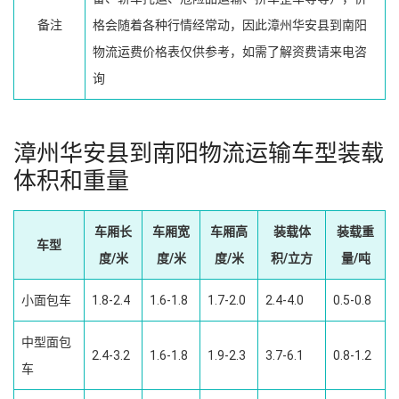
备注
格会随着各种行情经常动，因此漳州华安县到南阳
物流运费价格表仅供参考，如需了解资费请来电咨
询
漳州华安县到南阳物流运输车型装载
体积和重量
车厢长
车厢宽
车厢高
装载体
装载重
车型
度/米
度/米
度/米
积/立方
量/吨
小面包车
1.8-2.4
1.6-1.8
1.7-2.0
2.4-4.0
0.5-0.8
中型面包
2.4-3.2
1.6-1.8
1.9-2.3
3.7-6.1
0.8-1.2
车