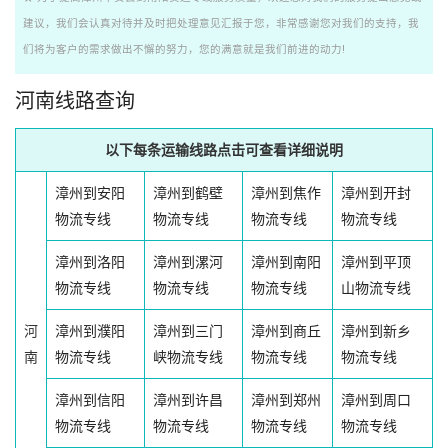
建议，我们会认真对待并及时把处理意见汇报于您，非常感谢您对我们的支持，我
们将为客户的需求做出不懈的努力，您的满意就是我们前进的动力!
河南线路查询
以下每条运输线路点击可查看详细说明
漳州到安阳
漳州到鹤壁
漳州到焦作
漳州到开封
物流专线
物流专线
物流专线
物流专线
漳州到洛阳
漳州到漯河
漳州到南阳
漳州到平顶
物流专线
物流专线
物流专线
山物流专线
河
漳州到濮阳
漳州到三门
漳州到商丘
漳州到新乡
南
物流专线
峡物流专线
物流专线
物流专线
漳州到信阳
漳州到许昌
漳州到郑州
漳州到周口
物流专线
物流专线
物流专线
物流专线