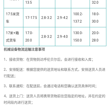
13.5
32.0
17.5米货
100.2-
18.0-
17-17.5
2.8-3.2
2.9-4.2
车
137.2
30.0
17米+箱
17.0-
130.0-
20.0-
2.8-3.2
2.9-4.0
式货车
20.0
150.0
28.0
机械设备物流运输注意事项
1、接收货物：在货物到达呼伦贝尔后，会进行接收和入库；
2、安排配送：根据您提供的送货地址和联系方式，安排送货人员进
行配送；
3、联系通知：在配送前，会通过电话和您确认送货具体时间；
4、送货上门：送货人员将携带货物前往您指定的地址，并在约定的
时间段内进行送货；