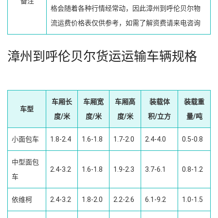
备注
格会随着各种行情经常动，因此漳州到呼伦贝尔物
流运费价格表仅供参考，如需了解资费请来电咨询
漳州到呼伦贝尔货运运输车辆规格
车厢长
车厢宽
车厢高
装载体
装载重
车型
度/米
度/米
度/米
积/立方
量/吨
小面包车
1.8-2.4
1.6-1.8
1.7-2.0
2.4-4.0
0.5-0.8
中型面包
2.4-3.2
1.6-1.8
1.9-2.3
3.7-6.1
0.8-1.2
车
依维柯
2.4-3.2
1.8-2.0
2.2-2.6
6.1-9.2
1.0-1.5