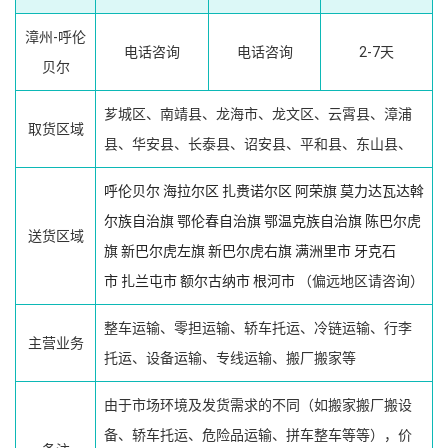
漳州-呼伦
电话咨询
电话咨询
2-7天
贝尔
芗城区、南靖县、龙海市、龙文区、云霄县、漳浦
取货区域
县、华安县、长泰县、诏安县、平和县、东山县、
呼伦贝尔
海拉尔区
扎赉诺尔区
阿荣旗
莫力达瓦达斡
尔族自治旗
鄂伦春自治旗
鄂温克族自治旗
陈巴尔虎
送货区域
旗
新巴尔虎左旗
新巴尔虎右旗
满洲里市
牙克石
市
扎兰屯市
额尔古纳市
根河市
（偏远地区请咨询）
整车运输、零担运输、轿车托运、冷链运输、行李
主营业务
托运、设备运输、专线运输、搬厂搬家等
由于市场环境及发货需求的不同（如搬家搬厂搬设
备、轿车托运、危险品运输、拼车整车等等），价