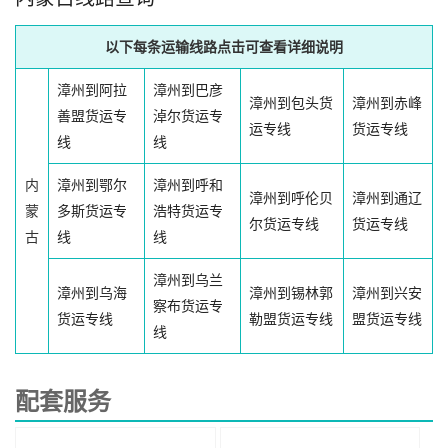
以下每条运输线路点击可查看详细说明
漳州到阿拉
漳州到巴彦
漳州到包头货
漳州到赤峰
善盟货运专
淖尔货运专
运专线
货运专线
线
线
内
漳州到鄂尔
漳州到呼和
漳州到呼伦贝
漳州到通辽
蒙
多斯货运专
浩特货运专
尔货运专线
货运专线
古
线
线
漳州到乌兰
漳州到乌海
漳州到锡林郭
漳州到兴安
察布货运专
货运专线
勒盟货运专线
盟货运专线
线
配套服务