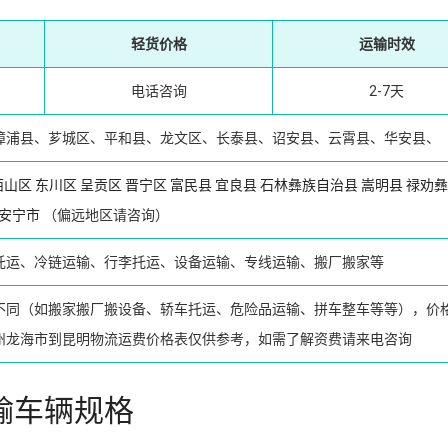
轻货价格
运输时效
电话咨询
2-7天
漳浦县、芗城区、平和县、龙文区、长泰县、诏安县、云霄县、华安县、
西山区
东川区
呈贡区
晋宁区
富民县
宜良县
石林彝族自治县
嵩明县
禄劝彝
安宁市
（偏远地区请咨询）
托运、冷链运输、行李托运、设备运输、专线运输、搬厂搬家等
不同（如搬家搬厂搬设备、轿车托运、危险品运输、拼车整车等等），价
州龙海市到昆明物流运费价格表仅供参考，如需了解资费请来电咨询
输车辆规格