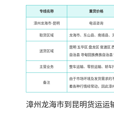
专线名称
重货价格
漳州龙海市-昆明
电话咨询
取货区域
龙海市、东山县、南靖县、
昆明
五华区
盘龙区
官渡区
送货区域
自治县
寻甸回族彝族自治县
主营业务
整车运输、零担运输、轿车
由于市场环境及发货需求的
备注
着各种行情经常动，因此漳
漳州龙海市到昆明货运运