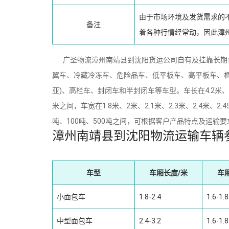
由于市场环境及发货需求的
备注
着各种行情经常动，因此漳
广圣物流漳州南靖县到沈阳货运公司自有及挂靠长期合
翼车、冷藏冷冻车、危险品车、低平板车、高平板车、
亚)、高栏车、封闭车和半封闭车等车型。车长在4.2米、5.2米、
米之间，车宽在1.8米、2米、2.1米、2.3米、2.4米、2
吨、100吨、500吨之间，可根据客户产品特点及运输
漳州南靖县到沈阳物流运输车辆
车型
车厢长度/米
车
小面包车
1.8-2.4
1.6-1.8
中型面包车
2.4-3.2
1.6-1.8