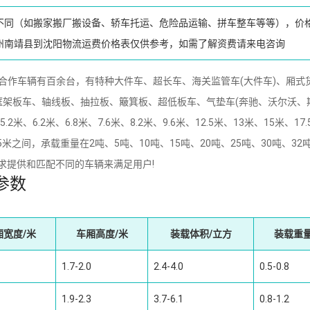
不同（如搬家搬厂搬设备、轿车托运、危险品运输、拼车整车等等），价
州南靖县到沈阳物流运费价格表仅供参考，如需了解资费请来电咨询
作车辆有百余台，有特种大件车、超长车、海关监管车(大件车)、厢式
框架板车、轴线板、抽拉板、簸箕板、超低板车、气垫车(奔驰、沃尔沃、
6.2米、6.8米、7.6米、8.2米、9.6米、12.5米、13米、15米、17.
.45米之间，承载重量在2吨、5吨、10吨、15吨、20吨、25吨、30吨、32吨
要求提供和匹配不同的车辆来满足用户!
参数
厢宽度/米
车厢高度/米
装载体积/立方
装载重量
1.7-2.0
2.4-4.0
0.5-0.8
1.9-2.3
3.7-6.1
0.8-1.2