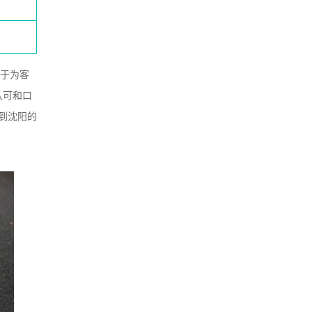
力于为客
认可和口
到沈阳的