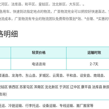
沈河区、法库县、和平区、皇姑区、沈北新区、大东区、。
用车、快速到达指定地点的物流，广圣物流完全可以把控好快速直达、
流成本，广圣物流有专业的物流团队免费帮你策划*效、*合理、*实惠的
格明细
轻货价格
运输时效
电话咨询
2-7天
漳浦县、龙海市、东山县、芗城区、云霄县、平和县、诏安县、南靖县、
皇姑区
铁西区
苏家屯区
浑南区
沈北新区
于洪区
辽中区
康平县
法库县
新
咨询）
托运、冷链运输、行李托运、设备运输、专线运输、搬厂搬家等