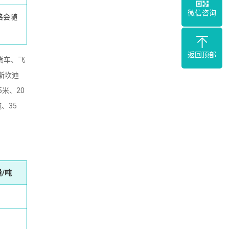
微信咨询
格会随
返回顶部
货车、飞
斯坎迪
5米、20
、35
/吨