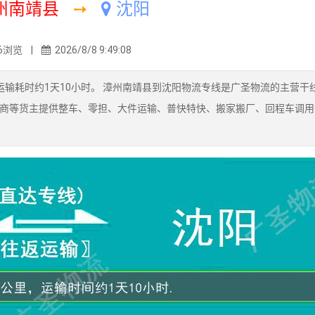
州南靖县
➙
沈阳
6浏览 |
2026/8/8 9:49:08
输耗时约1天10小时。 漳州南靖县到沈阳物流专线是广圣物流的主营干
商等货主提供整车、零担、大件运输、普快特快、搬家搬厂、回程车调用