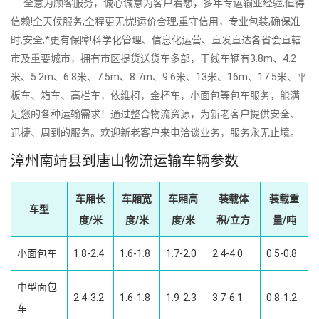
全意为顾客服务，诚心诚意为客户着想，多年专运输业经验,值得
信赖!全天候服务,全程更无忧!运价合理,重守信用，专业包装,确保准
时,安全,*更有保障!科学化管理、信息化运营、直发直达各省会直辖
市及重要城市，拥有市区提货送货车多部，干线车辆有3.8m、4.2
米、5.2m、6.8米、7.5m、8.7m、9.6米、13米、16m、17.5米、平
板车、箱车、高栏车，依维柯，金杯车，小面包等包车服务，能满
足您的各种运输需求！通过整合物流资源，为新老客户提供安全、
迅捷、周到的服务。欢迎新老客户来电洽谈业务，服务永无止境。
漳州南靖县到唐山物流运输车辆参数
车厢长
车厢宽
车厢高
装载体
装载重
车型
度/米
度/米
度/米
积/立方
量/吨
小面包车
1.8-2.4
1.6-1.8
1.7-2.0
2.4-4.0
0.5-0.8
中型面包
2.4-3.2
1.6-1.8
1.9-2.3
3.7-6.1
0.8-1.2
车