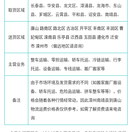
长泰县、华安县、龙文区、漳浦县、龙海市、东山
取货区域
县、芗城区、云霄县、平和县、诏安县、南靖县、
唐山
路南区
路北区
古冶区
开平区
丰南区
丰润区
曹
送货区域
妃甸区
滦南县
乐亭县
迁西县
玉田县
遵化市
迁安
市
滦州市
（偏远地区请咨询）
整车运输、零担运输、轿车托运、冷链运输、行李
主营业务
托运、设备运输、专线运输、搬厂搬家等
由于市场环境及发货需求的不同（如搬家搬厂搬设
备、轿车托运、危险品运输、拼车整车等等），价
备注
格会随着各种行情经常动，因此漳州南靖县到唐山
物流运费价格表仅供参考，如需了解资费请来电咨
询