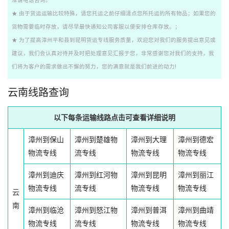
准请电话咨询。
★ 由于货运运输比较特殊，请您托运之前仔细清点您所托运的所有物品；如果您的
货物需要临时存放，请尽早最快通知公司客服以便安排仓库存放。；
★ 为了提高漳州平和县到昆明货运专线服务质量，欢迎您对我们的服务提出意见或
建议，我们会认真对待并及时把处理意见汇报于您，非常感谢您对我们的支持，我
们将为客户的需求做出不懈的努力，您的满意就是我们前进的动力!
云南线路查询
以下每条运输线路点击可查看详细说明
漳州到保山
漳州到楚雄物
漳州到大理
漳州到德宏
物流专线
流专线
物流专线
物流专线
漳州到迪庆
漳州到红河物
漳州到昆明
漳州到丽江
物流专线
流专线
物流专线
物流专线
云
南
漳州到临沧
漳州到怒江物
漳州到普洱
漳州到曲靖
物流专线
流专线
物流专线
物流专线