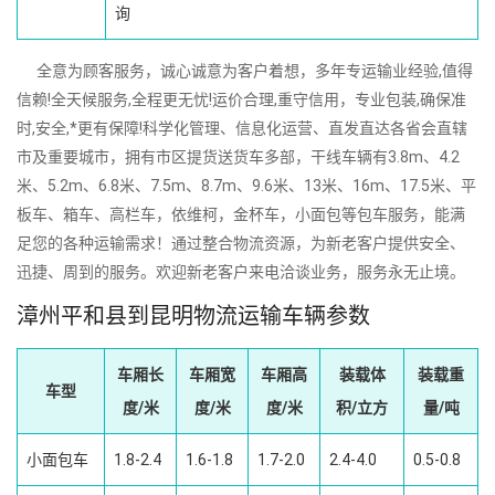
询
全意为顾客服务，诚心诚意为客户着想，多年专运输业经验,值得
信赖!全天候服务,全程更无忧!运价合理,重守信用，专业包装,确保准
时,安全,*更有保障!科学化管理、信息化运营、直发直达各省会直辖
市及重要城市，拥有市区提货送货车多部，干线车辆有3.8m、4.2
米、5.2m、6.8米、7.5m、8.7m、9.6米、13米、16m、17.5米、平
板车、箱车、高栏车，依维柯，金杯车，小面包等包车服务，能满
足您的各种运输需求！通过整合物流资源，为新老客户提供安全、
迅捷、周到的服务。欢迎新老客户来电洽谈业务，服务永无止境。
漳州平和县到昆明物流运输车辆参数
车厢长
车厢宽
车厢高
装载体
装载重
车型
度/米
度/米
度/米
积/立方
量/吨
小面包车
1.8-2.4
1.6-1.8
1.7-2.0
2.4-4.0
0.5-0.8