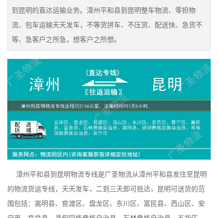
到昆明的直达运输业务。漳州平和县到昆明整车物流、零担物
流、包车运输天天发车，不等货拼车、不压货、配送快、急货不
等、急客户之所急，想客户之所想。
漳州平和县到昆明物流专线是广圣物流从漳州平和县发往至昆明
的物流货运专线，天天发车，二到三天即可抵达，昆明可送货的范
围包括：嵩明县、官渡区、盘龙区、东川区、富民县、西山区、安
宁市、宜良县、寻甸回族彝族自治县、石林彝族自治县、五华区、