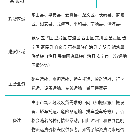
县-昆明
东山县、华安县、云霄县、龙文区、长泰县、芗城
取货区域
区、诏安县、龙海市、平和县、南靖县、漳浦县、
昆明
五华区
盘龙区
官渡区
西山区
东川区
呈贡区
晋
宁区
富民县
宜良县
石林彝族自治县
嵩明县
禄劝彝
送货区域
族苗族自治县
寻甸回族彝族自治县
安宁市
（偏远地
区请咨询）
整车运输、零担运输、轿车托运、冷链运输、行李
主营业务
托运、设备运输、专线运输、搬厂搬家等
由于市场环境及发货需求的不同（如搬家搬厂搬设
备、轿车托运、危险品运输、拼车整车等等），价
备注
格会随着各种行情经常动，因此漳州平和县到昆明
物流运费价格表仅供参考，如需了解资费请来电咨