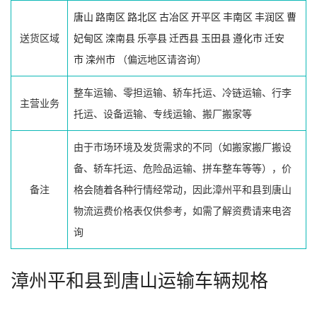
唐山
路南区
路北区
古冶区
开平区
丰南区
丰润区
曹
送货区域
妃甸区
滦南县
乐亭县
迁西县
玉田县
遵化市
迁安
市
滦州市
（偏远地区请咨询）
整车运输、零担运输、轿车托运、冷链运输、行李
主营业务
托运、设备运输、专线运输、搬厂搬家等
由于市场环境及发货需求的不同（如搬家搬厂搬设
备、轿车托运、危险品运输、拼车整车等等），价
备注
格会随着各种行情经常动，因此漳州平和县到唐山
物流运费价格表仅供参考，如需了解资费请来电咨
询
漳州平和县到唐山运输车辆规格