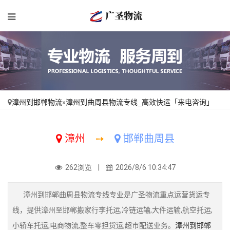
漳州到邯郸物流
»
漳州到曲周县物流专线_高效快运「来电咨询」
漳州
➙
邯郸曲周县
262浏览 |
2026/8/6 10:34:47
漳州到邯郸曲周县物流专线专业是广圣物流重点运营货运专
线，提供漳州至邯郸搬家行李托运,冷链运输,大件运输,航空托运,
小轿车托运,电商物流,整车零担货运,超市配送业务。
漳州到邯郸