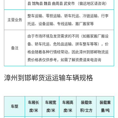
县
馆陶县
魏县
曲周县
武安市
（偏远地区请咨询）
整车运输、零担运输、轿车托运、冷链运输、行李
主营业务
托运、设备运输、专线运输、搬厂搬家等
由于市场环境及发货需求的不同（如搬家搬厂搬设
备、轿车托运、危险品运输、拼车整车等等），价
备注
格会随着各种行情经常动，因此漳州到邯郸物流运
费价格表仅供参考，如需了解资费请来电咨询
漳州到邯郸货运运输车辆规格
车厢长
车厢宽
车厢高
装载体
装载重
车型
度/米
度/米
度/米
积/立方
量/吨