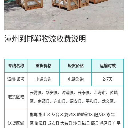
漳州到邯郸物流收费说明
专线名称
重货价格
轻货价格
运输时效
漳州-邯郸
电话咨询
电话咨询
2-7天
云霄县、华安县、漳浦县、长泰县、龙海市、芗城
取货区域
区、南靖县、东山县、诏安县、平和县、龙文区、
邯郸
邯山区
丛台区
复兴区
峰峰矿区
肥乡区
永年
送货区域
区
临漳县
成安县
大名县
涉县
磁县
邱县
鸡泽县
广平