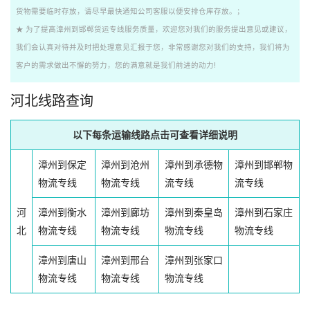
货物需要临时存放，请尽早最快通知公司客服以便安排仓库存放。；
★ 为了提高漳州到邯郸货运专线服务质量，欢迎您对我们的服务提出意见或建议，
我们会认真对待并及时把处理意见汇报于您，非常感谢您对我们的支持，我们将为
客户的需求做出不懈的努力，您的满意就是我们前进的动力!
河北线路查询
以下每条运输线路点击可查看详细说明
漳州到保定
漳州到沧州
漳州到承德物
漳州到邯郸物
物流专线
物流专线
流专线
流专线
河
漳州到衡水
漳州到廊坊
漳州到秦皇岛
漳州到石家庄
北
物流专线
物流专线
物流专线
物流专线
漳州到唐山
漳州到邢台
漳州到张家口
物流专线
物流专线
物流专线