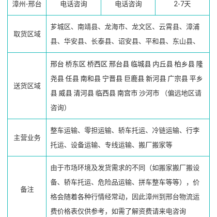
漳州-邢台
电话咨询
电话咨询
2-7天
芗城区、南靖县、龙海市、龙文区、云霄县、漳浦
取货区域
县、华安县、长泰县、诏安县、平和县、东山县、
邢台
桥东区
桥西区
邢台县
临城县
内丘县
柏乡县
隆
尧县
任县
南和县
宁晋县
巨鹿县
新河县
广宗县
平乡
送货区域
县
威县
清河县
临西县
南宫市
沙河市
（偏远地区请
咨询）
整车运输、零担运输、轿车托运、冷链运输、行李
主营业务
托运、设备运输、专线运输、搬厂搬家等
由于市场环境及发货需求的不同（如搬家搬厂搬设
备、轿车托运、危险品运输、拼车整车等等），价
备注
格会随着各种行情经常动，因此漳州到邢台物流运
费价格表仅供参考，如需了解资费请来电咨询