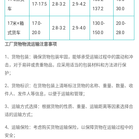
17-17.5
2.8-3.2
2.9-4.2
车
137.2
30.0
17米+箱
17.0-
130.0-
20.0-
2.8-3.2
2.9-4.0
式货车
20.0
150.0
28.0
工厂货物物流运输注意事项
1、货物包装：确保货物包装牢固，能够承受运输过程中的震动和冲
击，对于易碎或贵重物品，应采用适当的包装材料和方法进行保
护；
2、货物标识：在货物包装上清晰标注货物的名称、重量、数量、收
件人、发件人等信息，以便于运输和管理；
3、运输方式选择：根据货物的性质、重量、运输距离等因素选择合
适的运输方式；
4、运输保险：考虑购买货物运输保险，以保障货物在运输过程中的
安全；