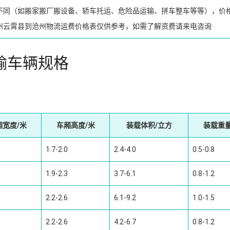
不同（如搬家搬厂搬设备、轿车托运、危险品运输、拼车整车等等），价
州云霄县到沧州物流运费价格表仅供参考，如需了解资费请来电咨询
输车辆规格
厢宽度/米
车厢高度/米
装载体积/立方
装载重量
1.7-2.0
2.4-4.0
0.5-0.8
1.9-2.3
3.7-6.1
0.8-1.2
2.2-2.6
6.1-9.2
1.0-1.5
2.2-2.6
4.2-6.7
0.8-1.2