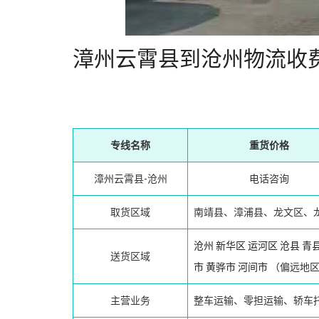
漳州云霄县到沧州物流收
专线名称
重货价格
漳州云霄县-沧州
电话咨询
取货区域
南靖县、漳浦县、龙文区、
沧州
新华区
运河区
沧县
青
送货区域
市
黄骅市
河间市
（偏远地区
主营业务
整车运输、零担运输、轿车