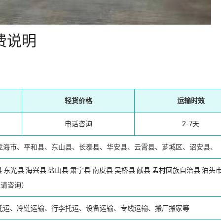
费说明
轻货价格
运输时效
电话咨询
2-7天
龙海市、平和县、东山县、长泰县、华安县、云霄县、芗城区、诏安县、
县
东光县
海兴县
盐山县
肃宁县
南皮县
吴桥县
献县
孟村回族自治县
泊头
请咨询）
托运、冷链运输、行李托运、设备运输、专线运输、搬厂搬家等