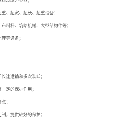
应器及压力容器；
重、超宽、超长、超重设备；
布料杆、筑路机械、大型结构件等；
处理等设备；
于长途运输和多次装卸；
有一定的保护作用；
特点；
定制，提供较好的保护；