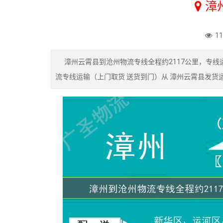
漳
1
漳州云霄县到沧州物流专线全程约2117公里，专线运
流专线运输（上门取货 送货到门）从 漳州云霄县发货