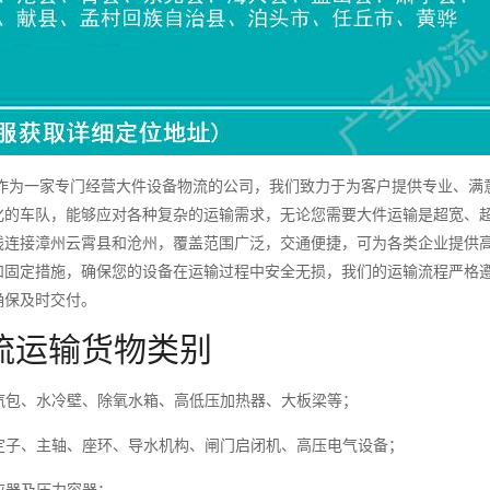
为一家专门经营大件设备物流的公司，我们致力于为客户提供专业、满
化的车队，能够应对各种复杂的运输需求，无论您需要大件运输是超宽、
线连接漳州云霄县和沧州，覆盖范围广泛，交通便捷，可为各类企业提供
和固定措施，确保您的设备在运输过程中安全无损，我们的运输流程严格
确保及时交付。
流运输货物类别
包、水冷壁、除氧水箱、高低压加热器、大板梁等；
子、主轴、座环、导水机构、闸门启闭机、高压电气设备；