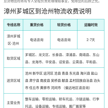
旦货物出险将有专人全程负责处理理赔事宜，免除您的后顾之忧。
漳州芗城区到沧州物流收费说明
专线名称
重货价格
轻货价格
运输时效
漳州芗城
电话咨询
电话咨询
2-7天
区-沧州
芗城区、龙文区、长泰县、漳浦县、南靖县、东山
取货区域
县、龙海市、华安县、诏安县、云霄县、平和县、
沧州
新华区
运河区
沧县
青县
东光县
海兴县
盐山
送货区域
县
肃宁县
南皮县
吴桥县
献县
孟村回族自治县
泊头
市
任丘市
黄骅市
河间市
（偏远地区请咨询）
整车运输、零担运输、轿车托运、冷链运输、行李
主营业务
托运、设备运输、专线运输、搬厂搬家等