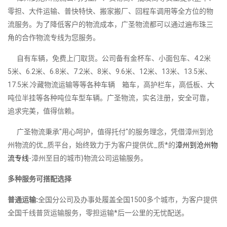
零担、大件运输、普快特快、搬家搬厂、回程车调用等全方位的物
流服务。为了降低客户的物流成本，广圣物流都可以通过遍布珠三
角的合作物流专线为您服务。
自有车辆，免费上门取货。公司备有金杯车、小面包车、4.2米
5米、6.2米、6.8米、7.2米、8米、9.6米、12米、13米、13.5米、
17.5米.冷藏物流运输等等各种车辆 箱车，高护栏车，高低板、大
吨位半挂等各种吨位车型车辆。广圣物流，实名注册，安全可靠，
追求完美，值得信赖。
广圣物流秉承"用心呵护，值得托付"的服务理念，凭借漳州到沧
州物流的优_质平台，始终致力于为客户提供优_质*的
漳州到沧州物
流专线
-漳州至目的城市}物流公司运输服务。
多种服务可搭配选择
普通运输:
全国分公司及办事处履盖全国1500多个城市，为客户提供
全国千线普货运输服务，零担运输*后一公里的无忧配送。