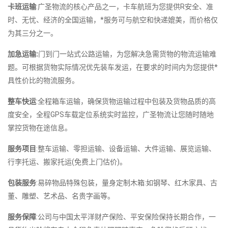
卡班运输
:广圣物流的核心产品之一，卡车航班为您提供R安全、准
时、无忧、经济的全国运输，*服务可与航空和快递媲美，而价格仅
为其三分之一。
加急运输:
门到门一站式公路运输，为您解决急需货物的物流运输难
题。可根据货物实际情况优先装车发运，在要求的时间内为您提供*
具性价比的物流服务。
整车快运
:全程箱车运输，确保货物运输过程中包装及货物品质的高
度安全，全程GPS车载定位系统实时监控，广圣物流让您随时随地
掌控货物在途信息。
服务项目
:整车运输、零担运输、设备运输、大件运输、展览运输、
行李托运、搬家托运(免费上门估价)。
包装服务
:易碎物品特殊包装，量身定制木箱:如钢琴、红木家具、古
董、雕塑、艺术品、名贵字画等。
服务保障
:公司与中国太平洋财产保险、平安保险保持长期合作，一