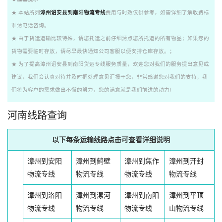
★ 本站所列
漳州诏安县到南阳物流专线
费用与时效仅供参考，如需详细了解收费标
准请电话咨询。
★ 由于货运运输比较特殊，请您托运之前仔细清点您所托运的所有物品；如果您的
货物需要临时存放，请尽早最快通知公司客服以便安排仓库存放。；
★ 为了提高漳州诏安县到南阳货运专线服务质量，欢迎您对我们的服务提出意见或
建议，我们会认真对待并及时把处理意见汇报于您，非常感谢您对我们的支持，我
们将为客户的需求做出不懈的努力，您的满意就是我们前进的动力!
河南线路查询
以下每条运输线路点击可查看详细说明
漳州到安阳
漳州到鹤壁
漳州到焦作
漳州到开封
物流专线
物流专线
物流专线
物流专线
漳州到洛阳
漳州到漯河
漳州到南阳
漳州到平顶
物流专线
物流专线
物流专线
山物流专线