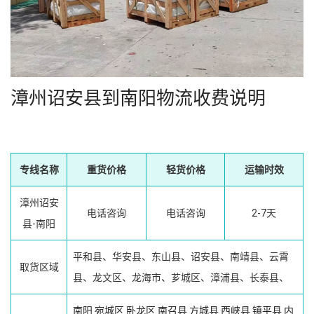
漳州诏安县到南阳物流收费说明
专线名称
重货价格
轻货价格
运输时效
漳州诏安
电话咨询
电话咨询
2-7天
县-南阳
平和县、华安县、东山县、诏安县、南靖县、云霄
取货区域
县、龙文区、龙海市、芗城区、漳浦县、长泰县、
南阳
宛城区
卧龙区
南召县
方城县
西峡县
镇平县
内