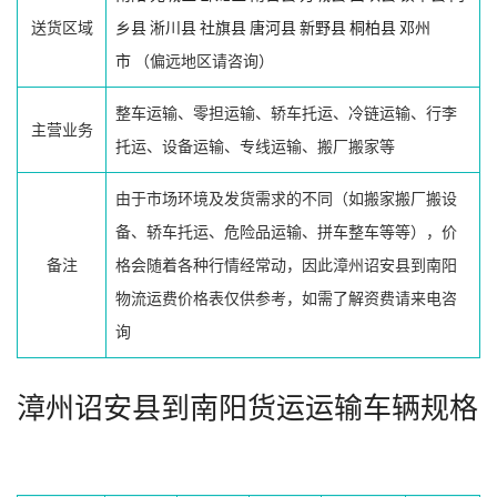
送货区域
乡县
淅川县
社旗县
唐河县
新野县
桐柏县
邓州
市
（偏远地区请咨询）
整车运输、零担运输、轿车托运、冷链运输、行李
主营业务
托运、设备运输、专线运输、搬厂搬家等
由于市场环境及发货需求的不同（如搬家搬厂搬设
备、轿车托运、危险品运输、拼车整车等等），价
备注
格会随着各种行情经常动，因此漳州诏安县到南阳
物流运费价格表仅供参考，如需了解资费请来电咨
询
漳州诏安县到南阳货运运输车辆规格